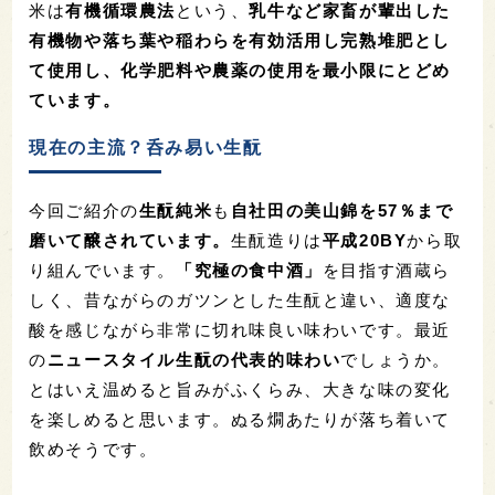
米は
有機循環農法
という、
乳牛など家畜が輩出した
有機物や落ち葉や稲わらを有効活用し完熟
堆肥
とし
て使用し、化学肥料や農薬の使用を最小限にとどめ
ています。
現在の主流？呑み易い生酛
今回ご紹介の
生酛純米
も
自社田の美山錦を
57
％まで
磨いて醸されています。
生酛造りは
平成
20BY
から取
り組
んでいます。
「究極の食中酒」
を目指す酒蔵ら
しく、
昔ながらのガツンとした生酛と違い、適度な
酸を感じながら
非常に切れ味良い味わいです。最近
の
ニュースタイル
生酛の代表的味わい
でしょうか
。
とはいえ温めると旨みがふくらみ、大きな味の変化
を楽しめると思います。ぬる燗あたりが落ち着いて
飲めそうです。