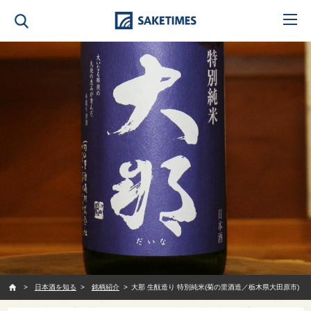
SAKETIMES
日本酒を知る
銘柄紹介
大那 生酛造り 特別純米(菊の里酒造／栃木県大田原市)