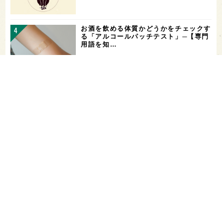
お酒を飲める体質かどうかをチェックす
る「アルコールパッチテスト」─【専門
用語を知…
花酵母で醸した18銘柄のお酒を飲み比
べ！「第16回 花の宴 in 東京」が、8/
…