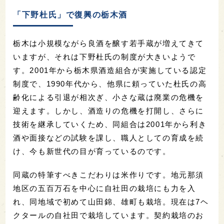
「下野杜氏」で復興の栃木酒
栃木は小規模ながら良酒を醸す若手蔵が増えてきて
いますが、それは下野杜氏の制度が大きいようで
す。
2001
年から栃木
県酒造組合が実施
している
認定
制度
で、
1990
年代
から
、
他県に頼っていた
杜氏
の高
齢化による引退が相次ぎ、小さな蔵は廃業の危機を
迎えます。しかし、
酒造り
の危機を打開し、さらに
技術を継承していくため、同組合は
2001
年から利き
酒や面接などの試験を課し、職人
としての
育成
を続
け、今も新世代の目が育っているのです
。
同蔵の特筆すべきこだわりは
米作りです。地元那須
地区の五百万石を中心に自社田の栽培にも力を入
れ、同地域で初めて山田錦、雄町も栽培。現在は
7
ヘ
クタールの自社田で栽培
しています
。契約栽培のお