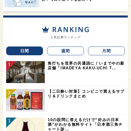
人気記事ランキング
日間
週間
月間
角打ちを世界の共通語に！いまでやの新
店舗「IMADEYA KAKU-UCHI T…
【二日酔い対策】コンビニで買えるサプ
リ＆ドリンクまとめ
10の設問に答えるだけで“好みの日本
酒”がわかる無料サイト「日本酒三角チ
ャート診…