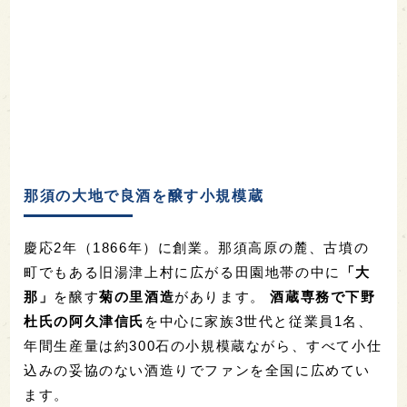
那須の大地で良酒を醸す小規模蔵
慶応
2
年（
1866
年）に創業。
那須高原の麓、古墳の
町でもある旧湯津上村に広がる田園地帯の中に
「大
那」
を醸す
菊の里酒造
があります。
酒蔵
専務で下野
杜氏の阿久津信氏
を中心に
家族
3
世代と従業員
1
名、
年間生産量は約
300
石の小規模蔵ながら
、すべて小仕
込みの
妥協のない酒造りでファンを全国に広めてい
ます。