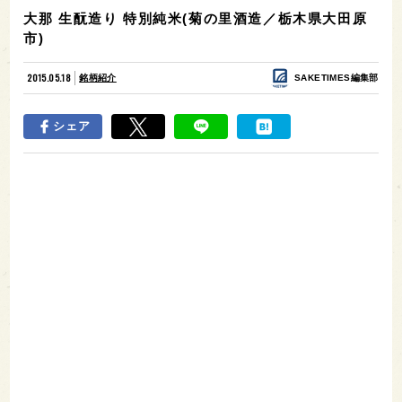
大那 生酛造り 特別純米(菊の里酒造／栃木県大田原
市)
2015.05.18
銘柄紹介
SAKETIMES編集部
シェア