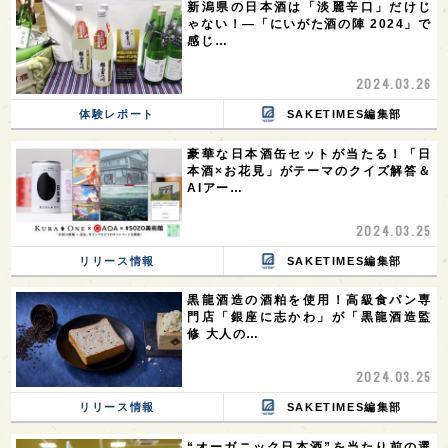
新潟県の日本酒は「淡麗辛口」だけじ
ゃない！—「にいがた酒の陣 2024」で
感じ…
2024.03.26
体験レポート
SAKETIMES編集部
豪華な日本酒缶セットが当たる！「日
本酒×お花見」がテーマのクイズ解答＆
AIアー…
2024.03.25
リリース情報
SAKETIMES編集部
黒龍酒造の酒粕を使用！高級食パン専
門店「銀座に志かわ」が「黒龍酒造監
修 大人の…
2024.03.25
リリース情報
SAKETIMES編集部
“オーガニック日本酒”を当たり前の選