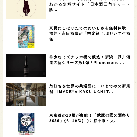
5
5
5
5
5
高知県
島根県
SAKE100
佐賀県
岡山県
わかる無料サイト「日本酒三角チャート
診…
4
4
4
4
岩手県
山口県
アメリカ
神奈川県
4
3
3
3
3
大分県
三重県
大阪府
青森県
福岡県
真夏にしぼりたてのおいしさを無料体験！
3
3
2
2
スペイン
香港
福井県
オーストラリア
福井・𠮷田酒造が「吉峯蔵 しぼりたて生酒
無…
2
2
2
1
台湾
アジア
SAKEの時代を生きる
静岡県
1
1
1
1
長崎県
香川県
現役蔵人
愛媛県
希少なミズナラ木桶で醸造！新潟・緑川酒
1
1
1
1
全蔵めぐり
シンガポール
カナダ
群馬県
造の新シリーズ第1弾「Phenomeno …
1
1
1
1
1
熊本県
徳島県
北米
イギリス
ノルウェー
1
1
1
1
新宿区
歌舞伎町
沖縄県
鳥取県
角打ちを世界の共通語に！いまでやの新店
舗「IMADEYA KAKU-UCHI T…
1
saketimes_image_4
東京都の10蔵が集結！「武蔵の國の酒祭り
2026」が、10/3(土)に府中市・大…