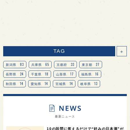
TAG
＋
83
65
33
27
新潟県
兵庫県
京都府
東京都
24
18
17
16
長野県
千葉県
山形県
福島県
14
14
14
13
秋田県
愛知県
宮城県
岐阜県
13
12
11
北海道
茨城県
栃木県
9
9
8
オピニオンリーダーの視点
埼玉県
広島県
7
7
7
7
山梨県
ヨーロッパ
石川県
奈良県
最新ニュース
7
6
6
6
滋賀県
和歌山県
富山県
フランス
10の設問に答えるだけで“好みの日本酒”が