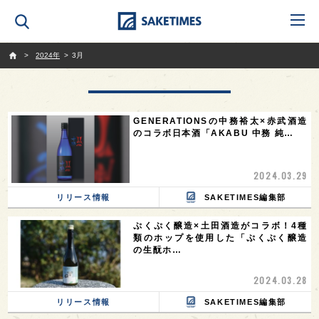
SAKETIMES
2024年
3月
GENERATIONSの中務裕太×赤武酒造
のコラボ日本酒「AKABU 中務 純…
2024.03.29
リリース情報
SAKETIMES編集部
ぷくぷく醸造×土田酒造がコラボ！4種
類のホップを使用した「ぷくぷく醸造
の生酛ホ…
2024.03.28
リリース情報
SAKETIMES編集部