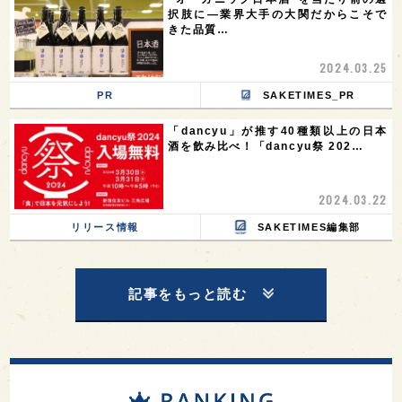
択肢に—業界大手の大関だからこそで
きた品質…
2024.03.25
PR
SAKETIMES_PR
「dancyu」が推す40種類以上の日本
酒を飲み比べ！「dancyu祭 202…
2024.03.22
リリース情報
SAKETIMES編集部
記事をもっと読む