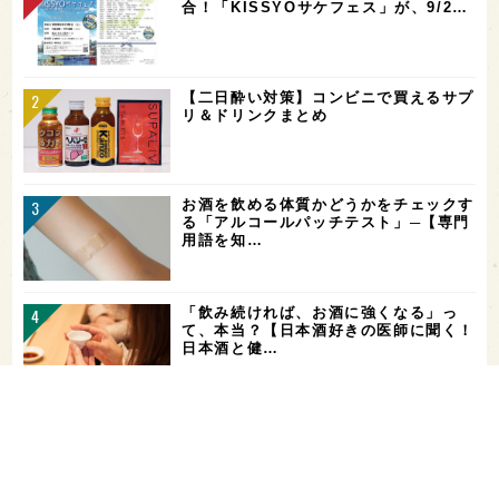
合！「KISSYOサケフェス」が、9/2…
【二日酔い対策】コンビニで買えるサプ
リ＆ドリンクまとめ
お酒を飲める体質かどうかをチェックす
る「アルコールパッチテスト」─【専門
用語を知…
「飲み続ければ、お酒に強くなる」っ
て、本当？【日本酒好きの医師に聞く！
日本酒と健…
山廃仕込みとは？【わかりやすい！すぐ
に話せる！用語解説】