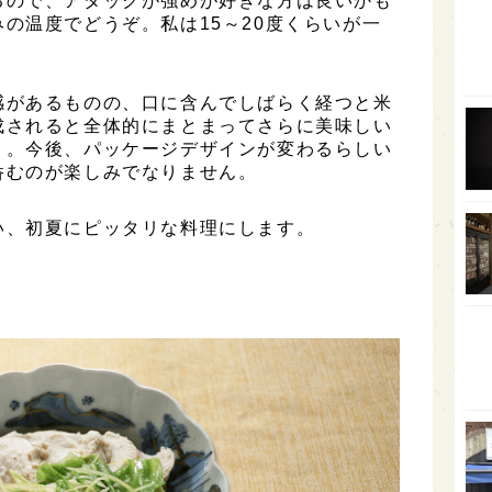
るので、アタックが強めが好きな方は良いかも
の温度でどうぞ。私は15～20度くらいが一
石川
富山
SAK
感があるものの、口に含んでしばらく経つと米
成されると全体的にまとまってさらに美味しい
山口
う。今後、パッケージデザインが変わるらしい
大分
呑むのが楽しみでなりません。
福岡
い、初夏にピッタリな料理にします。
オー
SA
香川
全蔵
群馬
イギ
歌舞