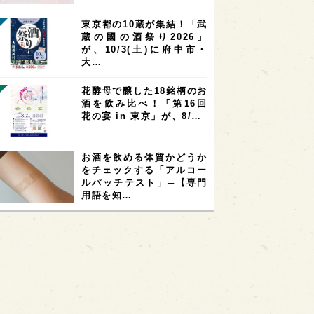
東京都の10蔵が集結！「武
蔵の國の酒祭り2026」
が、10/3(土)に府中市・
大…
花酵母で醸した18銘柄のお
酒を飲み比べ！「第16回
花の宴 in 東京」が、8/…
お酒を飲める体質かどうか
をチェックする「アルコー
ルパッチテスト」─【専門
用語を知…