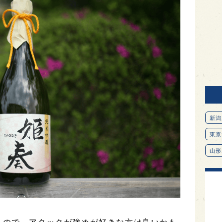
新潟
東京
山形
愛知
北海
オピ
広島