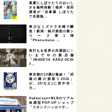
真夏にしぼりたてのおいし
7
7
7
6
県
奈良県
滋賀県
和歌山県
さを無料体験！福井・𠮷田
酒造が「吉峯蔵 しぼりた
6
6
5
5
県
フランス
高知県
島根県
て生酒無…
5
5
5
4
E100
佐賀県
岡山県
岩手県
希少なミズナラ木桶で醸
4
4
4
県
アメリカ
神奈川県
造！新潟・緑川酒造の新シ
リーズ第1弾
4
3
3
3
県
三重県
大阪府
青森県
「Phenomeno …
3
3
3
2
県
スペイン
香港
福井県
角打ちを世界の共通語に！
2
2
2
いまでやの新店舗
ストラリア
台湾
アジア
「IMADEYA KAKU-UCHI
2
1
1
KEの時代を生きる
静岡県
長崎県
T…
1
1
1
県
現役蔵人
愛媛県
東京都の10蔵が集結！「武
蔵の國の酒祭り2026」
1
1
1
めぐり
シンガポール
カナダ
が、10/3(土)に府中市・
1
1
1
1
大…
県
熊本県
徳島県
北米
1
1
1
リス
ノルウェー
新宿区
Hakkaisan×MLBのリアル
体感型POP-UPショップ
1
1
1
伎町
沖縄県
鳥取県
「スタンドハッカイサ…