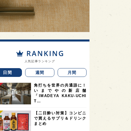
人気記事ランキング
日間
週間
月間
角打ちを世界の共通語に！
いまでやの新店舗
「IMADEYA KAKU-UCHI
T…
【二日酔い対策】コンビニ
で買えるサプリ＆ドリンク
まとめ