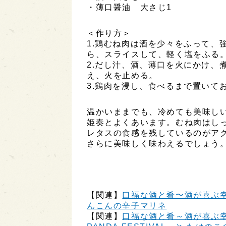
・薄口醤油 大さじ1
＜作り方＞
1.鶏むね肉は酒を少々をふって、
ら、スライスして、軽く塩をふる
2.だし汁、酒、薄口を火にかけ、
え、火を止める。
3.鶏肉を浸し、食べるまで置いて
温かいままでも、冷めても美味し
姫奏とよくあいます。むね肉はし
レタスの食感を残しているのがア
さらに美味しく味わえるでしょう
【関連】
口福な酒と肴〜酒が喜ぶ幸せ
んこんの辛子マリネ
【関連】
口福な酒と肴～酒が喜ぶ幸