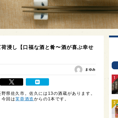
の茗荷浸し【口福な酒と肴〜酒が喜ぶ幸せ
まゆみ
野県佐久市。佐久には13の酒蔵があります。
、今回は
芙蓉酒造
からの1本です。