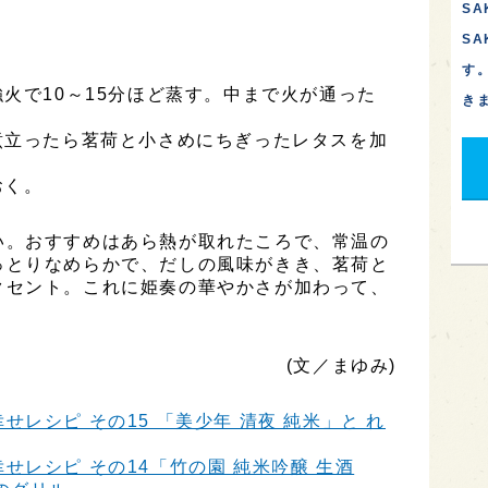
SA
S
す
強火で10～15分ほど蒸す。中まで火が通った
き
。
煮立ったら茗荷と小さめにちぎったレタスを加
おく。
い。おすすめはあら熱が取れたころで、常温の
っとりなめらかで、だしの風味がきき、茗荷と
クセント。これに姫奏の華やかさが加わって、
。
(文／まゆみ)
レシピ その15 「美少年 清夜 純米」と れ
せレシピ その14「竹の園 純米吟醸 生酒