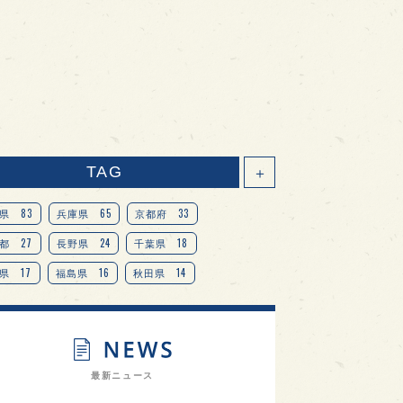
TAG
＋
83
65
33
県
兵庫県
京都府
27
24
18
都
長野県
千葉県
17
16
14
県
福島県
秋田県
14
14
13
県
宮城県
岐阜県
13
12
11
道
茨城県
栃木県
9
9
ニオンリーダーの視点
埼玉県
最新ニュース
8
7
7
県
山梨県
ヨーロッパ