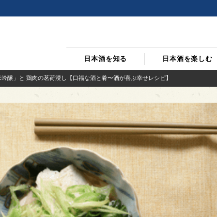
日本酒を知る
日本酒を楽しむ
米吟醸」と 鶏肉の茗荷浸し【口福な酒と肴〜酒が喜ぶ幸せレシピ】