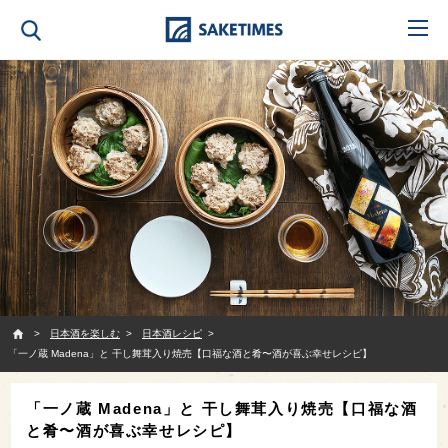
SAKETIMES
日本酒を楽しむ
日本酒レシピ
「一ノ蔵 Madena」と 干し舞茸入り焼売【口福な酒と肴〜酒が喜ぶ幸せレシピ】
「一ノ蔵 Madena」と 干し舞茸入り焼売【口福な酒
と肴〜酒が喜ぶ幸せレシピ】