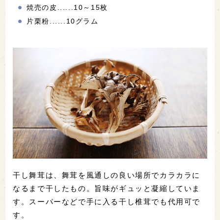
焼売の皮......10～15枚
片栗粉......10グラム
干し舞茸は、舞茸を風通しの良い場所でカラカラに
なるまで干したもの。旨味がギュッと凝縮していま
す。スーパーなどで手に入る干し椎茸でも代用可で
す。