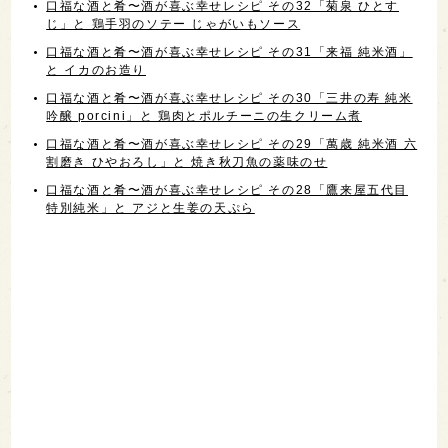
口福な酒と肴〜酒が喜ぶ幸せレシピ その32「菊泉 ひとす
じ」と 鶏手羽のソテー じゃがいもソース
口福な酒と肴〜酒が喜ぶ幸せレシピ その31「来福 純米酒」
と イカのお造り
口福な酒と肴〜酒が喜ぶ幸せレシピ その30「三井の寿 純米
吟醸 porcini」と 鶏肉とポルチーニの生クリーム煮
口福な酒と肴〜酒が喜ぶ幸せレシピ その29「萬歳 純米酒 六
割磨き ひやおろし」と 焼き秋刀魚の薬味のせ
口福な酒と肴〜酒が喜ぶ幸せレシピ その28「鷹来屋五代目
特別純米」と アジと生姜の天ぷら