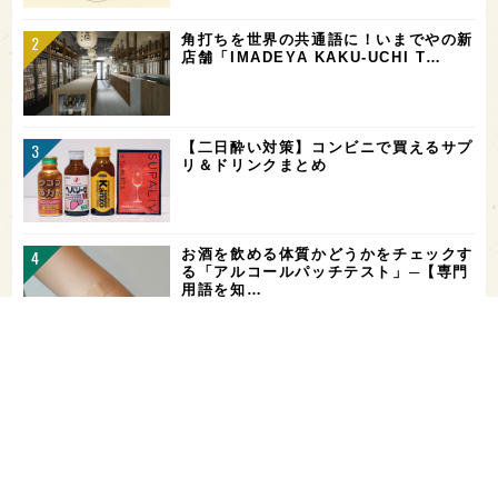
角打ちを世界の共通語に！いまでやの新
店舗「IMADEYA KAKU-UCHI T…
【二日酔い対策】コンビニで買えるサプ
リ＆ドリンクまとめ
お酒を飲める体質かどうかをチェックす
る「アルコールパッチテスト」─【専門
用語を知…
希少なミズナラ木桶で醸造！新潟・緑川
酒造の新シリーズ第1弾「Phenomeno
…