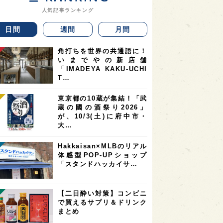
人気記事ランキング
日間
週間
月間
角打ちを世界の共通語に！
いまでやの新店舗
「IMADEYA KAKU-UCHI
T…
東京都の10蔵が集結！「武
蔵の國の酒祭り2026」
が、10/3(土)に府中市・
大…
Hakkaisan×MLBのリアル
体感型POP-UPショップ
「スタンドハッカイサ…
【二日酔い対策】コンビニ
で買えるサプリ＆ドリンク
まとめ