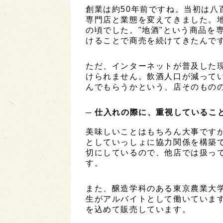
創業は約50年前ですね。当初は八
専門店と業態を変えてきました。地
の頃でした。"地酒"という商品を
けることで商売を続けてきたんで
ただ、インターネットが普及した
けられません。飲酒人口が減って
んでもらうかという、店そのもの
─ 仕入れの際に、重視しているこ
美味しいことはもちろん大事です
としていっしょに協力関係を構築
切にしているので、他店では扱っ
す。
また、醸造学科のある東京農業大
生がアルバイトとして働いていま
を込めて販売しています。