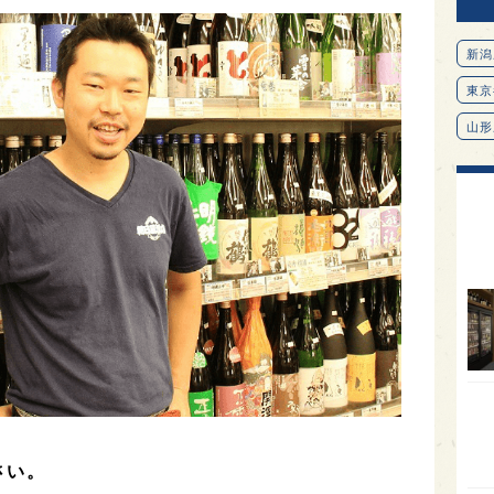
新潟
東京
山形
愛知
北海
オピ
広島
石川
富山
SAK
山口
大分
さい。
福岡