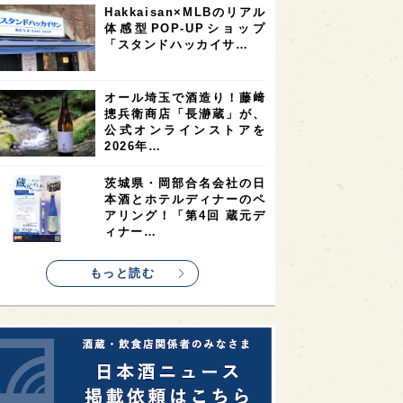
Hakkaisan×MLBのリアル
2
2
2
体感型POP-UPショップ
ストラリア
台湾
アジア
「スタンドハッカイサ…
2
1
1
KEの時代を生きる
静岡県
長崎県
1
1
1
県
現役蔵人
愛媛県
オール埼玉で酒造り！藤﨑
摠兵衛商店「長瀞蔵」が、
1
1
1
めぐり
シンガポール
カナダ
公式オンラインストアを
1
1
1
1
2026年…
県
熊本県
徳島県
北米
1
1
1
リス
ノルウェー
新宿区
茨城県・岡部合名会社の日
本酒とホテルディナーのペ
1
1
1
伎町
沖縄県
鳥取県
アリング！「第4回 蔵元デ
ィナー…
1
etimes_image_4
もっと読む