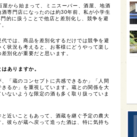
百屋から始まって、ミニスーパー、酒屋、地酒
オー
酒専門店になったのは約30年前、私が小学生
専門的に扱うことで他店と差別化し、競争を避
SA
す。
香川
全蔵
現代では、商品を差別化するだけでは競争を避
いく状況も考えると、お客様にどうやって楽し
群馬
の差別化が重要だと思います。
イギ
とはありますか。
歌舞
sak
が、「蔵のコンセプトに共感できるか」「人間
できるか」を重視しています。蔵との関係を大
ていないような限定の酒も多く取り扱っていま
学と近いこともあって、酒蔵を継ぐ予定の農大
す。彼らが蔵へ戻って造った酒は、特に気持ち