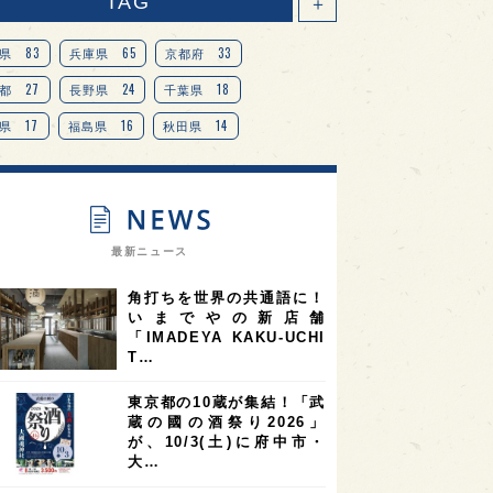
TAG
＋
83
65
33
県
兵庫県
京都府
27
24
18
都
長野県
千葉県
17
16
14
県
福島県
秋田県
14
14
13
県
宮城県
岐阜県
13
12
11
道
茨城県
栃木県
9
9
ニオンリーダーの視点
埼玉県
最新ニュース
8
7
7
県
山梨県
ヨーロッパ
角打ちを世界の共通語に！
7
7
7
6
県
奈良県
滋賀県
和歌山県
いまでやの新店舗
「IMADEYA KAKU-UCHI
6
6
5
5
県
フランス
高知県
島根県
T…
5
5
5
4
E100
佐賀県
岡山県
岩手県
東京都の10蔵が集結！「武
4
4
4
県
アメリカ
神奈川県
蔵の國の酒祭り2026」
が、10/3(土)に府中市・
4
3
3
3
県
三重県
大阪府
青森県
大…
3
3
3
2
県
スペイン
香港
福井県