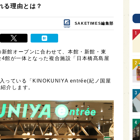
れる理由とは？
SAKETIMES編集部
旬の新館オープンに合わせて、本館・新館・東
全4館が一体となった複合施設「日本橋髙島屋
。
いる「KINOKUNIYA entrée(紀ノ国屋
」を紹介します。