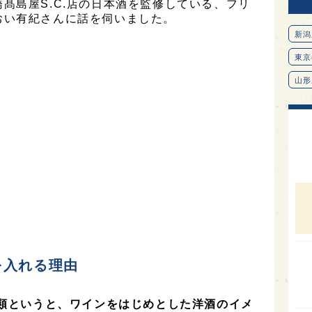
髙島屋S.C.店の日本酒を監修している、フリ
おい有紀さんに話を伺いました。
新潟
東京
山形
愛知
北海
オピ
広島
石川
富山
SAK
を入れる理由
山口
大分
酒類というと、ワインをはじめとした洋酒のイメ
福岡