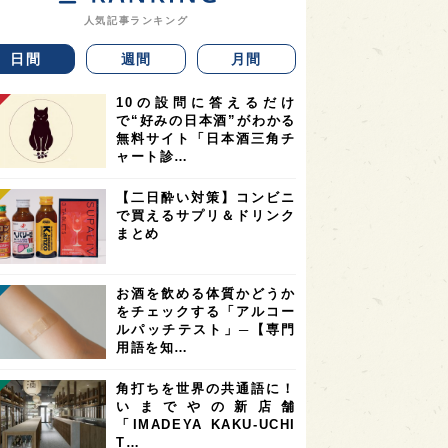
人気記事ランキング
日間
週間
月間
10の設問に答えるだけ
で“好みの日本酒”がわかる
無料サイト「日本酒三角チ
ャート診…
【二日酔い対策】コンビニ
で買えるサプリ＆ドリンク
まとめ
お酒を飲める体質かどうか
をチェックする「アルコー
ルパッチテスト」─【専門
用語を知…
角打ちを世界の共通語に！
いまでやの新店舗
「IMADEYA KAKU-UCHI
T…