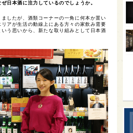
なぜ日本酒に注力しているのでしょうか。
オー
りましたが、酒類コーナーの一角に何本か置い
SA
エリアが生活の動線上にある方々の家飲み需要
香川
という思いから、新たな取り組みとして日本酒
全蔵
群馬
イギ
歌舞
sak