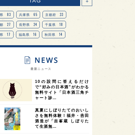
TAG
＋
83
65
33
県
兵庫県
京都府
27
24
18
都
長野県
千葉県
17
16
14
県
福島県
秋田県
14
14
13
県
宮城県
岐阜県
13
12
11
道
茨城県
栃木県
9
9
ニオンリーダーの視点
埼玉県
最新ニュース
8
7
7
県
山梨県
ヨーロッパ
10の設問に答えるだけ
7
7
7
6
県
奈良県
滋賀県
和歌山県
で“好みの日本酒”がわかる
無料サイト「日本酒三角チ
6
6
5
5
県
フランス
高知県
島根県
ャート診…
5
5
5
4
E100
佐賀県
岡山県
岩手県
真夏にしぼりたてのおいし
4
4
4
県
アメリカ
神奈川県
さを無料体験！福井・𠮷田
酒造が「吉峯蔵 しぼりた
4
3
3
3
県
三重県
大阪府
青森県
て生酒無…
3
3
3
2
県
スペイン
香港
福井県