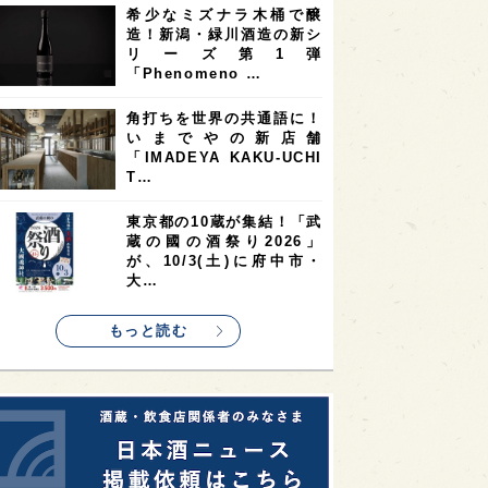
希少なミズナラ木桶で醸
2
2
2
造！新潟・緑川酒造の新シ
ストラリア
台湾
アジア
リーズ第1弾
2
1
1
KEの時代を生きる
静岡県
長崎県
「Phenomeno …
1
1
1
県
現役蔵人
愛媛県
角打ちを世界の共通語に！
いまでやの新店舗
1
1
1
めぐり
シンガポール
カナダ
「IMADEYA KAKU-UCHI
1
1
1
1
T…
県
熊本県
徳島県
北米
1
1
1
リス
ノルウェー
新宿区
東京都の10蔵が集結！「武
蔵の國の酒祭り2026」
1
1
1
伎町
沖縄県
鳥取県
が、10/3(土)に府中市・
大…
1
etimes_image_4
もっと読む