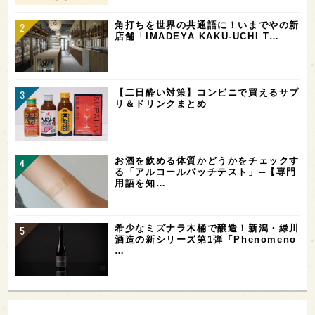
角打ちを世界の共通語に！いまでやの新
店舗「IMADEYA KAKU-UCHI T…
【二日酔い対策】コンビニで買えるサプ
リ＆ドリンクまとめ
お酒を飲める体質かどうかをチェックす
る「アルコールパッチテスト」─【専門
用語を知…
希少なミズナラ木桶で醸造！新潟・緑川
酒造の新シリーズ第1弾「Phenomeno
…