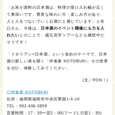
「お米が原料の日本酒は、料理の受け入れ幅が広く
て奥深いです。豊富な味わい方・楽しみ方があり、
人と人をつないでいくお酒だと感じています」と谷
口さん。今後は、
日本酒のイベント開催にも力を入
れたい
とのことで、蔵元見学ツアーなども構想中だ
そうです！
「イタリアン×日本酒」という攻めのテーマで、日本
酒の新しい扉を開く「伊食家 KOTOBUKI」その世界
をぜひ、体験してみてください。
(文／PON！)
◎伊食家 KOTOBUKI
住所：福岡県福岡市中央区警固1-6-10
TEL：092-406-3859
営業時間：17：30〜翌2：00(フードL.O翌1：30)