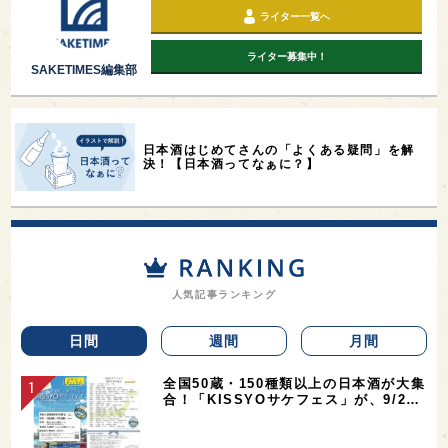
ライター一覧へ
ライター募集中！
SAKETIMES編集部
日本酒はじめてさんの「よくある疑問」を解
決！【日本酒ってなぁに？】
人気記事ランキング
日間
週間
月間
全国50蔵・150種類以上の日本酒が大集
合！「KISSYOサケフェス」が、9/2…