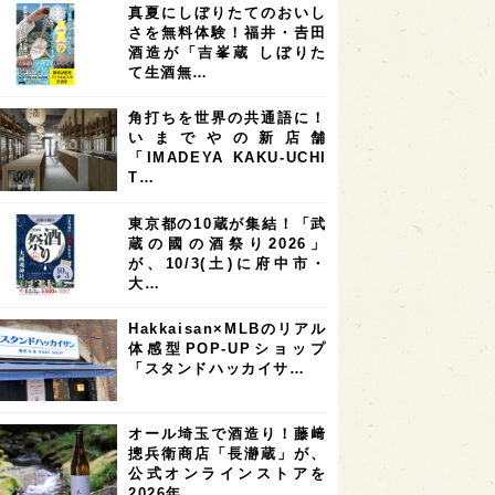
真夏にしぼりたてのおいし
7
7
7
6
県
奈良県
滋賀県
和歌山県
さを無料体験！福井・𠮷田
酒造が「吉峯蔵 しぼりた
6
6
5
5
県
フランス
高知県
島根県
て生酒無…
5
5
5
4
E100
佐賀県
岡山県
岩手県
角打ちを世界の共通語に！
4
4
4
県
アメリカ
神奈川県
いまでやの新店舗
「IMADEYA KAKU-UCHI
4
3
3
3
県
三重県
大阪府
青森県
T…
3
3
3
2
県
スペイン
香港
福井県
東京都の10蔵が集結！「武
2
2
2
蔵の國の酒祭り2026」
ストラリア
台湾
アジア
が、10/3(土)に府中市・
2
1
1
KEの時代を生きる
静岡県
長崎県
大…
1
1
1
県
現役蔵人
愛媛県
Hakkaisan×MLBのリアル
体感型POP-UPショップ
1
1
1
めぐり
シンガポール
カナダ
「スタンドハッカイサ…
1
1
1
1
県
熊本県
徳島県
北米
1
1
1
リス
ノルウェー
新宿区
オール埼玉で酒造り！藤﨑
摠兵衛商店「長瀞蔵」が、
1
1
1
伎町
沖縄県
鳥取県
公式オンラインストアを
2026年…