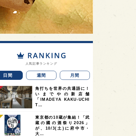
人気記事ランキング
日間
週間
月間
角打ちを世界の共通語に！
いまでやの新店舗
「IMADEYA KAKU-UCHI
T…
東京都の10蔵が集結！「武
蔵の國の酒祭り2026」
が、10/3(土)に府中市・
大…