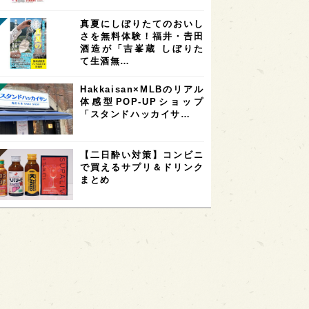
真夏にしぼりたてのおいし
さを無料体験！福井・𠮷田
酒造が「吉峯蔵 しぼりた
て生酒無…
Hakkaisan×MLBのリアル
体感型POP-UPショップ
「スタンドハッカイサ…
【二日酔い対策】コンビニ
で買えるサプリ＆ドリンク
まとめ