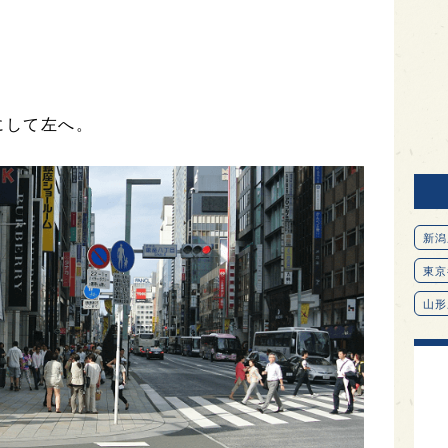
にして左へ。
新潟
東京
山形
愛知
北海
オピ
広島