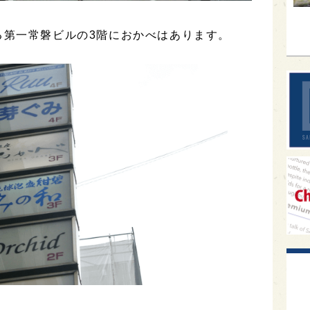
sak
る第一常磐ビルの3階におかべはあります。