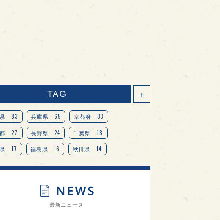
TAG
＋
83
65
33
県
兵庫県
京都府
27
24
18
都
長野県
千葉県
17
16
14
県
福島県
秋田県
14
14
13
県
宮城県
岐阜県
13
12
11
道
茨城県
栃木県
9
9
ニオンリーダーの視点
埼玉県
最新ニュース
8
7
7
県
山梨県
ヨーロッパ