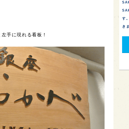
SA
S
す
き
と左手に現れる看板！