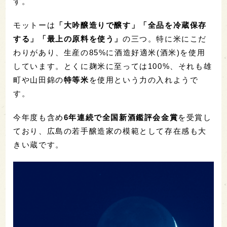
す。
モットーは
「大吟醸造りで醸す」「全品を冷蔵保存
する」「最上の原料を使う」
の三つ。特に米にこだ
わりがあり、生産の
85%
に酒造好適米(酒米)を使用
しています。とくに麹米に至っては
100%
、それも雄
町や山田錦の
特等米
を使用という力の入れようで
す。
今年度も含め
6
年連続で全国新酒鑑評会金賞
を受賞し
ており、広島の若手醸造家の模範として存在感も大
きい蔵です。