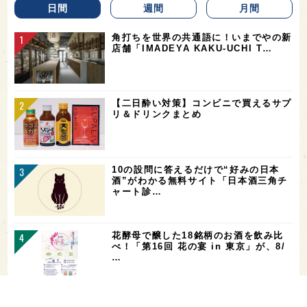
日間
週間
月間
角打ちを世界の共通語に！いまでやの新
店舗「IMADEYA KAKU-UCHI T…
【二日酔い対策】コンビニで買えるサプ
リ＆ドリンクまとめ
10の設問に答えるだけで“好みの日本
酒”がわかる無料サイト「日本酒三角チ
ャート診…
花酵母で醸した18銘柄のお酒を飲み比
べ！「第16回 花の宴 in 東京」が、8/
…
お酒を飲める体質かどうかをチェックす