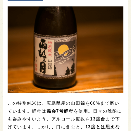
この特別純米は、広島県産の山田錦を
60%
まで磨い
ています。酵母は
協会
7
号酵母
を使用。日々の晩酌に
も呑みやすいよう、アルコール度数を
13
度台
まで下
げています。しかし、口に含むと、
13
度とは思えな