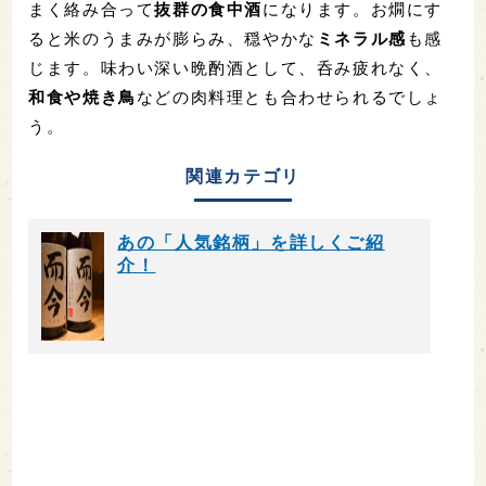
まく絡み合って
抜群の食中酒
になります。お燗にす
ると米のうまみが膨らみ、穏やかな
ミネラル感
も感
じます。味わい深い晩酌酒として、呑み疲れなく、
和食や焼き鳥
などの肉料理とも合わせられるでしょ
う。
関連カテゴリ
あの「人気銘柄」を詳しくご紹
介！