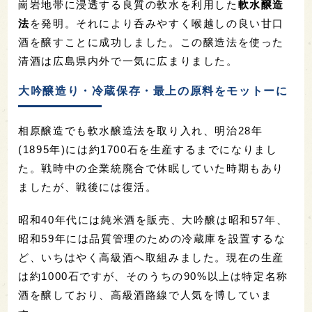
崗岩地帯に浸透する良質の軟水を利用した
軟水醸造
法
を発明。それにより呑みやすく喉越しの良い甘口
酒を醸すことに成功しました。この醸造法を使った
清酒は広島県内外で一気に広まりました。
大吟醸造り・冷蔵保存・最上の原料をモットーに
相原醸造でも軟水醸造法を取り入れ、明治28年
(1895年)には約1700石を生産するまでになりまし
た。戦時中の企業統廃合で休眠していた時期もあり
ましたが、戦後には復活。
昭和
40
年代には純米酒を販売、大吟醸は昭和
57
年、
昭和
59
年には品質管理のための冷蔵庫を設置するな
ど、いちはやく高級酒へ取組みました。現在の生産
は約1000石ですが、そのうちの
90%
以上は特定名称
酒を醸しており、高級酒路線で人気を博していま