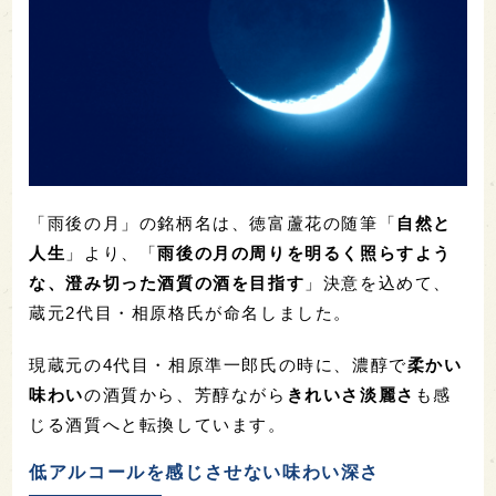
「雨後の月」の銘柄名は、徳富蘆花の随筆「
自然と
人生
」より、「
雨後の月の周りを明るく照らすよう
な、澄み切った酒質の酒を目指す
」決意を込めて、
蔵元2代目・相原格氏が命名しました。
現蔵元の
4
代目・相原準一郎氏の時に、濃醇で
柔かい
味わい
の酒質から、芳醇ながら
きれいさ淡麗さ
も感
じる酒質へと転換しています。
低アルコールを感じさせない味わい深さ