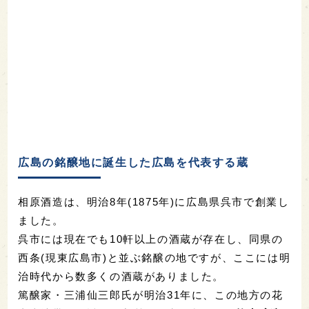
広島の銘醸地に誕生した広島を代表する蔵
相原酒造は、明治
8
年(
1875
年)に広島県呉市で創業し
ました。
呉市には現在でも10軒以上の酒蔵が存在し、同県の
西条(現東広島市)と並ぶ銘醸の地ですが、ここには明
治時代から数多くの酒蔵がありました。
篤醸家・三浦仙三郎氏が明治
31
年に、この地方の花