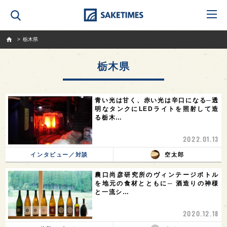
SAKETIMES
栃木県
栃木県
青い光は甘く、赤い光は辛口になる─透
明なタンクにLEDライトを照射して造
る栃木…
2022.01.13
インタビュー／対談
空太郎
農口尚彦研究所のヴィンテージボトル
を地元の食材とともに─ 酒造りの神様
と一流シ…
2020.12.18