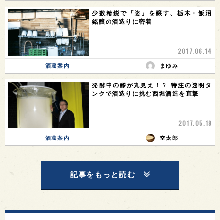
少数精鋭で「姿」を醸す、栃木・飯沼
銘醸の酒造りに密着
2017.06.14
酒蔵案内
まゆみ
発酵中の醪が丸見え！？ 特注の透明タ
ンクで酒造りに挑む西堀酒造を直撃
2017.05.19
酒蔵案内
空太郎
記事をもっと読む