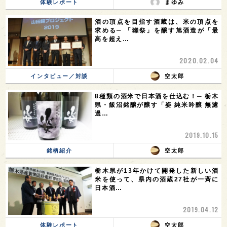
体験レポート
まゆみ
酒の頂点を目指す酒蔵は、米の頂点を
求める─ 「獺祭」を醸す旭酒造が「最
高を超え…
2020.02.04
インタビュー／対談
空太郎
8種類の酒米で日本酒を仕込む！─ 栃木
県・飯沼銘醸が醸す「姿 純米吟醸 無濾
過…
2019.10.15
銘柄紹介
空太郎
栃木県が13年かけて開発した新しい酒
米を使って、県内の酒蔵27社が一斉に
日本酒…
2019.04.12
体験レポート
空太郎