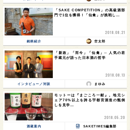
「SAKE COMPETITION」の高級酒部
門で1位を獲得！「仙禽」が挑戦し…
2018.08.21
銘柄紹介
空太郎
「新政」「而今」「仙禽」─ 人気の若
手蔵元が語った日本酒の哲学
2018.08.13
インタビュー／対談
まゆみ
モットーは『まごころ一献』。地元シ
ェア70%以上を誇る宇都宮酒造の甑倒
しを見学…
2018.05.20
酒蔵案内
SAKETIMES編集部