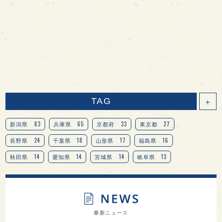
TAG
＋
83
65
33
27
新潟県
兵庫県
京都府
東京都
24
18
17
16
長野県
千葉県
山形県
福島県
14
14
14
13
秋田県
愛知県
宮城県
岐阜県
13
12
11
北海道
茨城県
栃木県
9
9
8
オピニオンリーダーの視点
埼玉県
広島県
7
7
7
7
山梨県
ヨーロッパ
石川県
奈良県
最新ニュース
7
6
6
6