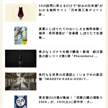
滋賀県
和歌山県
富山県
フランス
10の設問に答えるだけで“好みの日本酒”が
5
5
5
5
5
高知県
島根県
SAKE100
佐賀県
岡山県
わかる無料サイト「日本酒三角チャート
診…
4
4
4
4
岩手県
山口県
アメリカ
神奈川県
4
3
3
3
3
大分県
三重県
大阪府
青森県
福岡県
真夏にしぼりたてのおいしさを無料体験！
3
3
2
2
スペイン
香港
福井県
オーストラリア
福井・𠮷田酒造が「吉峯蔵 しぼりたて生酒
無…
2
2
2
1
台湾
アジア
SAKEの時代を生きる
静岡県
1
1
1
1
長崎県
香川県
現役蔵人
愛媛県
希少なミズナラ木桶で醸造！新潟・緑川酒
1
1
1
1
全蔵めぐり
シンガポール
カナダ
群馬県
造の新シリーズ第1弾「Phenomeno …
1
1
1
1
1
熊本県
徳島県
北米
イギリス
ノルウェー
1
1
1
1
新宿区
歌舞伎町
沖縄県
鳥取県
角打ちを世界の共通語に！いまでやの新店
舗「IMADEYA KAKU-UCHI T…
1
saketimes_image_4
東京都の10蔵が集結！「武蔵の國の酒祭り
2026」が、10/3(土)に府中市・大…