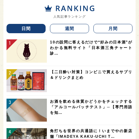
人気記事ランキング
日間
週間
月間
10の設問に答えるだけで“好みの日本酒”が
わかる無料サイト「日本酒三角チャート
診…
【二日酔い対策】コンビニで買えるサプリ
＆ドリンクまとめ
お酒を飲める体質かどうかをチェックする
「アルコールパッチテスト」─【専門用語
を知…
角打ちを世界の共通語に！いまでやの新店
舗「IMADEYA KAKU-UCHI T…