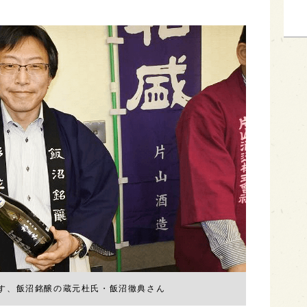
す、飯沼銘醸の蔵元杜氏・飯沼徹典さん