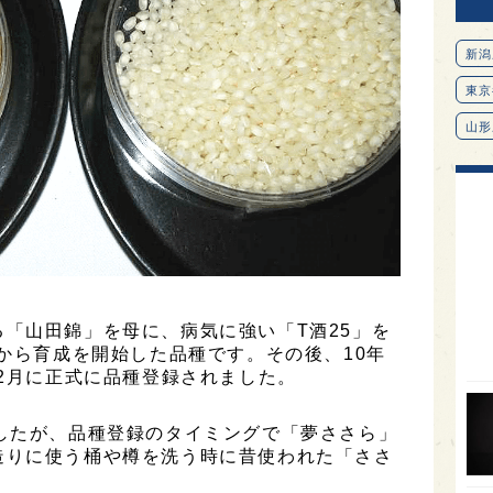
新潟
東京
山形
愛知
北海
オピ
広島
石川
「山田錦」を母に、病気に強い「T酒25」を
富山
年から育成を開始した品種です。その後、10年
年2月に正式に品種登録されました。
SAK
山口
したが、品種登録のタイミングで「夢ささら」
造りに使う桶や樽を洗う時に昔使われた「ささ
大分
福岡