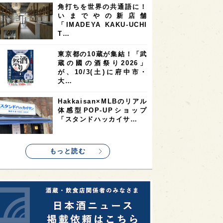
角打ちを世界の共通語に！
2
2
2
いまでやの新店舗
ストラリア
台湾
アジア
「IMADEYA KAKU-UCHI
2
1
1
KEの時代を生きる
静岡県
長崎県
T…
1
1
1
県
現役蔵人
愛媛県
東京都の10蔵が集結！「武
蔵の國の酒祭り2026」
1
1
1
めぐり
シンガポール
カナダ
が、10/3(土)に府中市・
1
1
1
1
大…
県
熊本県
徳島県
北米
1
1
1
リス
ノルウェー
新宿区
Hakkaisan×MLBのリアル
体感型POP-UPショップ
1
1
1
伎町
沖縄県
鳥取県
「スタンドハッカイサ…
1
etimes_image_4
もっと読む