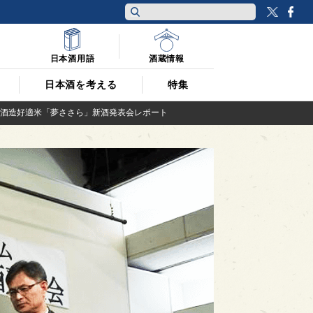
Twitt
F
日本酒用語
酒蔵情報
日本酒を考える
特集
 酒造好適米「夢ささら」新酒発表会レポート