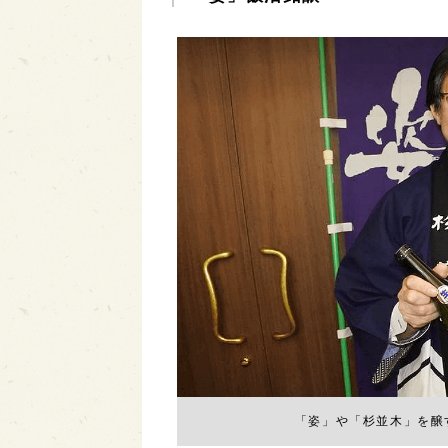
「姿」や「杉並木」を醸