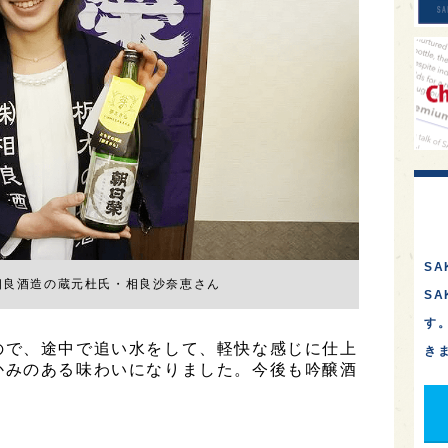
SA
相良酒造の蔵元杜氏・相良沙奈恵さん
S
す
ので、途中で追い水をして、軽快な感じに仕上
き
かみのある味わいになりました。今後も吟醸酒