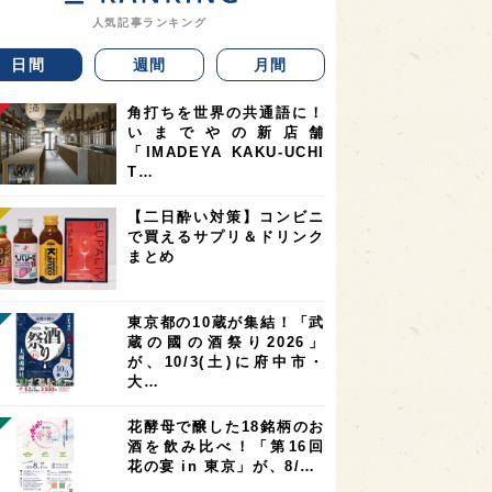
人気記事ランキング
日間
週間
月間
角打ちを世界の共通語に！
いまでやの新店舗
「IMADEYA KAKU-UCHI
T…
【二日酔い対策】コンビニ
で買えるサプリ＆ドリンク
まとめ
東京都の10蔵が集結！「武
蔵の國の酒祭り2026」
が、10/3(土)に府中市・
大…
花酵母で醸した18銘柄のお
酒を飲み比べ！「第16回
花の宴 in 東京」が、8/…