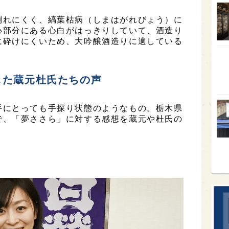
オー
倒れにくく、縞葉枯病（しまはがれびょう）に
心部分にある心白がはっきりしていて、酒造り
SA
に砕けにくいため、大吟醸酒造りに適している
香川
全蔵
じた蔵元杜氏たちの声
群馬
イギ
手にとっても手探り状態のようなもの。栃木県
歌舞
で、「夢ささら」に対する感想を蔵元や杜氏の
。
sak