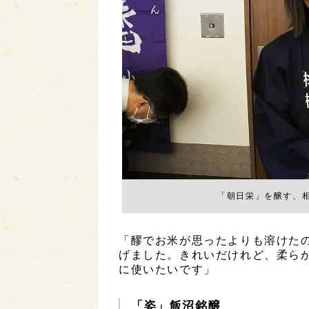
「朝日栄」を醸す、
「醪でお米が思ったよりも溶けた
げました。きれいだけれど、柔ら
に使いたいです」
「姿」飯沼銘醸