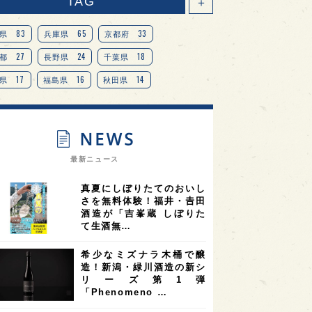
TAG
＋
83
65
33
県
兵庫県
京都府
27
24
18
都
長野県
千葉県
17
16
14
県
福島県
秋田県
14
14
13
県
宮城県
岐阜県
13
12
11
道
茨城県
栃木県
9
9
ニオンリーダーの視点
埼玉県
最新ニュース
8
7
7
県
山梨県
ヨーロッパ
真夏にしぼりたてのおいし
7
7
7
6
県
奈良県
滋賀県
和歌山県
さを無料体験！福井・𠮷田
酒造が「吉峯蔵 しぼりた
6
6
5
5
県
フランス
高知県
島根県
て生酒無…
5
5
5
4
E100
佐賀県
岡山県
岩手県
希少なミズナラ木桶で醸
4
4
4
県
アメリカ
神奈川県
造！新潟・緑川酒造の新シ
リーズ第1弾
4
3
3
3
県
三重県
大阪府
青森県
「Phenomeno …
3
3
3
2
県
スペイン
香港
福井県