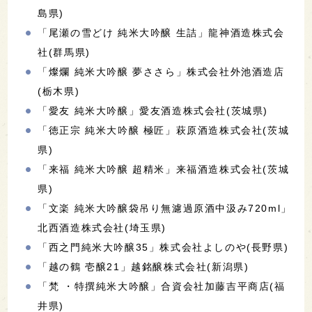
島県)
「尾瀬の雪どけ 純米大吟醸 生詰」龍神酒造株式会
社(群馬県)
「燦爛 純米大吟醸 夢ささら」株式会社外池酒造店
(栃木県)
「愛友 純米大吟醸」愛友酒造株式会社(茨城県)
「徳正宗 純米大吟醸 極匠」萩原酒造株式会社(茨城
県)
「来福 純米大吟醸 超精米」来福酒造株式会社(茨城
県)
「文楽 純米大吟醸袋吊り無濾過原酒中汲み720ml」
北西酒造株式会社(埼玉県)
「西之門純米大吟醸35」株式会社よしのや(長野県)
「越の鶴 壱醸21」越銘醸株式会社(新潟県)
「梵 ・特撰純米大吟醸」合資会社加藤吉平商店(福
井県)