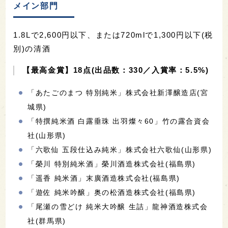
メイン部門
1.8Lで2,600円以下、または720mlで1,300円以下(税
別)の清酒
【最高金賞】18点(出品数：330／入賞率：5.5%)
「あたごのまつ 特別純米」株式会社新澤醸造店(宮
城県)
「特撰純米酒 白露垂珠 出羽燦々60」竹の露合資会
社(山形県)
「六歌仙 五段仕込み純米」株式会社六歌仙(山形県)
「榮川 特別純米酒」榮川酒造株式会社(福島県)
「遥香 純米酒」末廣酒造株式会社(福島県)
「遊佐 純米吟醸」奥の松酒造株式会社(福島県)
「尾瀬の雪どけ 純米大吟醸 生詰」龍神酒造株式会
社(群馬県)