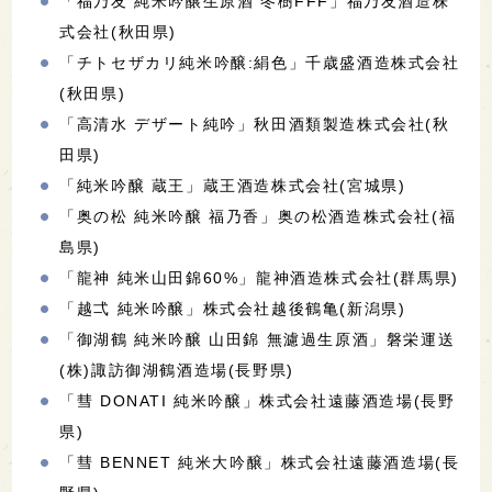
「福乃友 純米吟醸生原酒 冬樹FFF」福乃友酒造株
式会社(秋田県)
「チトセザカリ純米吟醸:絹色」千歳盛酒造株式会社
(秋田県)
「高清水 デザート純吟」秋田酒類製造株式会社(秋
田県)
「純米吟醸 蔵王」蔵王酒造株式会社(宮城県)
「奥の松 純米吟醸 福乃香」奥の松酒造株式会社(福
島県)
「龍神 純米山田錦60%」龍神酒造株式会社(群馬県)
「越弌 純米吟醸」株式会社越後鶴亀(新潟県)
「御湖鶴 純米吟醸 山田錦 無濾過生原酒」磐栄運送
(株)諏訪御湖鶴酒造場(長野県)
「彗 DONATI 純米吟醸」株式会社遠藤酒造場(長野
県)
「彗 BENNET 純米大吟醸」株式会社遠藤酒造場(長