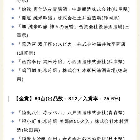
野県)
「始禄 再仕込み貴醸酒」中島醸造株式会社(岐阜県)
「開運 純米吟醸」株式会社土井酒造場(静岡県)
「颯 純米吟醸 神々の黄昏」合資会社後藤酒造場(三
重県)
「萩乃露 双子座のスピカ」株式会社福井弥平商店
(滋賀県)
「函館奉行 純米吟醸」小西酒造株式会社(兵庫県)
「鳴門鯛 純米吟醸」株式会社本家松浦酒造場(徳島
県)
【金賞】80点(出品数：312／入賞率：25.6%)
「陸奥八仙 赤ラベル」八戸酒造株式会社(青森県)
「福小町 純米吟醸 美郷錦55火入」株式会社木村酒
造(秋田県)
「純米大吟醸 百田」合名会社鈴木酒造店(秋田県)