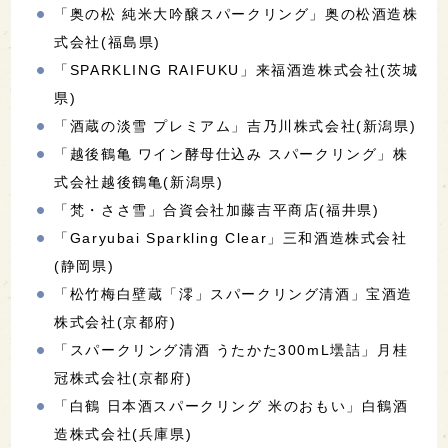
「奥の松 純米大吟醸スパークリング」奥の松酒造株
式会社(福島県)
「SPARKLING RAIFUKU」来福酒造株式会社(茨城
県)
「酒蔵の淡雪 プレミアム」吉乃川株式会社(新潟県)
「越後鶴亀 ワイン酵母仕込み スパークリング」株
式会社越後鶴亀(新潟県)
「梵・ささ雪」合資会社加藤吉平商店(福井県)
「Garyubai Sparkling Clear」三和酒造株式会社
(静岡県)
「松竹梅白壁蔵「澪」スパークリング清酒」宝酒造
株式会社(京都府)
「スパークリング清酒 うたかた300mL壜詰」月桂
冠株式会社(京都府)
「白鶴 日本酒スパークリング 米のおもい」白鶴酒
造株式会社(兵庫県)