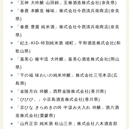
「五神 大吟醸 山田錦」五條酒造株式会社(奈良県)
「春鹿 本醸造 極味」株式会社今西清兵衛商店(奈良
県)
「春鹿 豊麗 純米酒」株式会社今西清兵衛商店(奈良
県)
「紀土-KID-特別純米酒 雄町」平和酒造株式会社(和
歌山県)
「嘉美心 備中流 大吟醸」嘉美心酒造株式会社(岡山
県)
「千の福 味わいの純米吟醸」株式会社三宅本店(広
島県)
「金陵月白 吟醸」西野金陵株式会社(香川県)
「びびび。」小豆島酒造株式会社(香川県)
「京ひな きらめきの吟 中汲み火入れ 吟醸」酒六酒
造株式会社(愛媛県)
「山丹正宗 純米酒 松山三井」株式会社八木酒造部