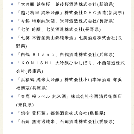
「大吟醸 越後桜」越後桜酒造株式会社(新潟県)
「越乃梅里 純米吟醸」株式会社ＤＨＣ酒造(新潟県)
「今錦 特別純米酒」米澤酒造株式会社(長野県)
「七笑 吟醸」七笑酒造株式会社(長野県)
「七笑 木曽産美山錦純米酒」七笑酒造株式会社(長
野県)
「白鶴 Ｂｌａｎｃ」白鶴酒造株式会社(兵庫県)
「ＫＯＮＩＳＨＩ 大吟醸ひやしぼり」小西酒造株式
会社(兵庫県)
「浜福鶴 純米大吟醸」株式会社小山本家酒造 灘浜
福鶴蔵(兵庫県)
「春鹿 桜ラベル 純米酒」株式会社今西清兵衛商店
(奈良県)
「錦樹 黄朽葉」都錦酒造株式会社(島根県)
「石鎚 無濾過純米」石鎚酒造株式会社(愛媛県)