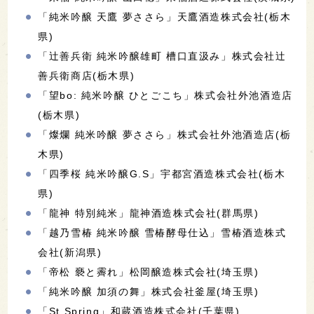
「純米吟醸 天鷹 夢ささら」天鷹酒造株式会社(栃木
県)
「辻善兵衛 純米吟醸雄町 槽口直汲み」株式会社辻
善兵衛商店(栃木県)
「望bo: 純米吟醸 ひとごこち」株式会社外池酒造店
(栃木県)
「燦爛 純米吟醸 夢ささら」株式会社外池酒造店(栃
木県)
「四季桜 純米吟醸G.S」宇都宮酒造株式会社(栃木
県)
「龍神 特別純米」龍神酒造株式会社(群馬県)
「越乃雪椿 純米吟醸 雪椿酵母仕込」雪椿酒造株式
会社(新潟県)
「帝松 褻と霽れ」松岡醸造株式会社(埼玉県)
「純米吟醸 加須の舞」株式会社釜屋(埼玉県)
「St.Spring」和蔵酒造株式会社(千葉県)