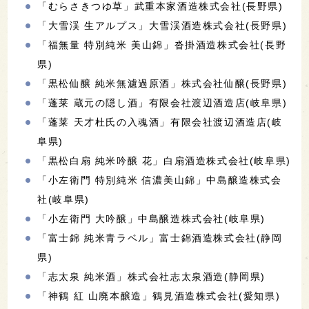
「むらさきつゆ草」武重本家酒造株式会社(長野県)
「大雪渓 生アルプス」大雪渓酒造株式会社(長野県)
「福無量 特別純米 美山錦」沓掛酒造株式会社(長野
県)
「黒松仙醸 純米無濾過原酒」株式会社仙醸(長野県)
「蓬莱 蔵元の隠し酒」有限会社渡辺酒造店(岐阜県)
「蓬莱 天才杜氏の入魂酒」有限会社渡辺酒造店(岐
阜県)
「黒松白扇 純米吟醸 花」白扇酒造株式会社(岐阜県)
「小左衛門 特別純米 信濃美山錦」中島醸造株式会
社(岐阜県)
「小左衛門 大吟醸」中島醸造株式会社(岐阜県)
「富士錦 純米青ラベル」富士錦酒造株式会社(静岡
県)
「志太泉 純米酒」株式会社志太泉酒造(静岡県)
「神鶴 紅 山廃本醸造」鶴見酒造株式会社(愛知県)