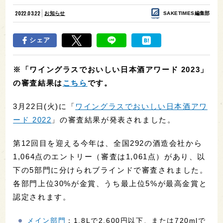
2022.03.22
お知らせ
SAKETIMES編集部
シェア
※「ワイングラスでおいしい日本酒アワード 2023」
の審査結果は
こちら
です。
3月22日(火)に「
ワイングラスでおいしい日本酒アワ
ード 2022
」の審査結果が発表されました。
第12回目を迎える今年は、全国
292
の酒造会社から
1,064
点のエントリー（審査は1,061点）があり、以
下の5部門に分けられブラインドで審査されました。
各部門上位30%が金賞、うち最上位5%が最高金賞と
認定されます。
メイン部門
：1.8Lで2,600円以下、または720mlで