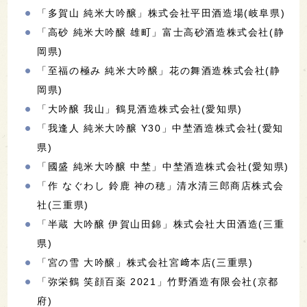
「多賀山 純米大吟醸」株式会社平田酒造場(岐阜県)
「高砂 純米大吟醸 雄町」富士高砂酒造株式会社(静
岡県)
「至福の極み 純米大吟醸」花の舞酒造株式会社(静
岡県)
「大吟醸 我山」鶴見酒造株式会社(愛知県)
「我逢人 純米大吟醸 Y30」中埜酒造株式会社(愛知
県)
「國盛 純米大吟醸 中埜」中埜酒造株式会社(愛知県)
「作 なぐわし 鈴鹿 神の穂」清水清三郎商店株式会
社(三重県)
「半蔵 大吟醸 伊賀山田錦」株式会社大田酒造(三重
県)
「宮の雪 大吟醸」株式会社宮﨑本店(三重県)
「弥栄鶴 笑顔百薬 2021」竹野酒造有限会社(京都
府)