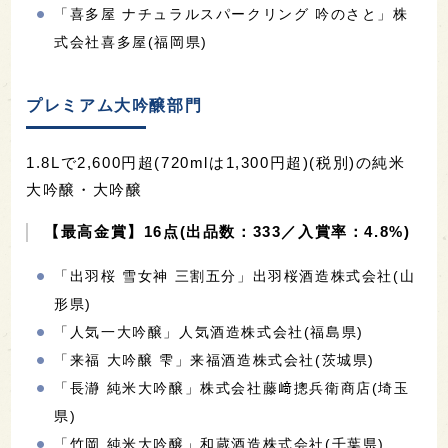
「喜多屋 ナチュラルスパークリング 吟のさと」株
式会社喜多屋(福岡県)
プレミアム大吟醸部門
1.8Lで2,600円超(720mlは1,300円超)(税別)の純米
大吟醸・大吟醸
【最高金賞】16点(出品数：333／入賞率：4.8%)
「出羽桜 雪女神 三割五分」出羽桜酒造株式会社(山
形県)
「人気一大吟醸」人気酒造株式会社(福島県)
「来福 大吟醸 雫」来福酒造株式会社(茨城県)
「長瀞 純米大吟醸」株式会社藤﨑摠兵衛商店(埼玉
県)
「竹岡 純米大吟醸」和蔵酒造株式会社(千葉県)