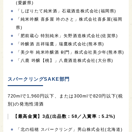
(愛媛県)
「しぼりたて純米酒」石蔵酒造株式会社(福岡県)
「純米吟醸 喜多屋 吟のさと」株式会社喜多屋(福岡
県)
「肥前蔵心 特別純米」矢野酒造株式会社(佐賀県)
「吟醸酒 吉祥瑞鷹」瑞鷹株式会社(熊本県)
「美少年 純米吟醸酒 剣門」株式会社美少年(熊本県)
「八鹿 吟醸【桃】」八鹿酒造株式会社(大分県)
スパークリングSAKE部門
720mlで1,960円以下、または300mlで820円以下(税
別)の発泡性清酒
【最高金賞】3点(出品数：58／入賞率：5.2%)
「北の稲穂 スパークリング」男山株式会社(北海道)