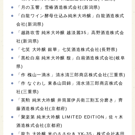
「月の玉響」雪椿酒造株式会社(新潟県)
「白龍ワイン酵母仕込み純米大吟醸」白龍酒造株式
会社(新潟県)
「越路吹雪 純米大吟醸 越淡麗35」高野酒造株式会
社(新潟県)
「七笑 大吟醸 銀華」七笑酒造株式会社(長野県)
「黒松白扇 純米大吟醸 馥」白扇酒造株式会社(岐阜
県)
「作 槐山一滴水」清水清三郎商店株式会社(三重県)
「作 なぐわし 東条山田錦」清水清三郎商店株式会
社(三重県)
「英勲 純米大吟醸 井筒屋伊兵衛三割五分磨き」齊
藤酒造株式会社(京都府)
「聚楽第 純米大吟醸 LIMITED EDITION」佐々木
酒造株式会社(京都府)
「龍力 大吟醸 米のささやき YK-35」株式会社本田