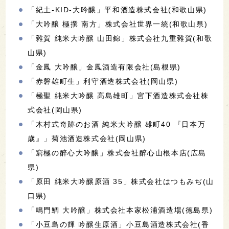
「紀土-KID-大吟醸」平和酒造株式会社(和歌山県)
「大吟醸 極撰 南方」株式会社世界一統(和歌山県)
「雜賀 純米大吟醸 山田錦」株式会社九重雜賀(和歌
山県)
「金鳳 大吟醸」金鳳酒造有限会社(島根県)
「赤磐雄町生」利守酒造株式会社(岡山県)
「極聖 純米大吟醸 高島雄町」宮下酒造株式会社株
式会社(岡山県)
「木村式奇跡のお酒 純米大吟醸 雄町40 『日本万
歳』」菊池酒造株式会社(岡山県)
「窮極の醉心大吟醸」株式会社醉心山根本店(広島
県)
「原田 純米大吟醸原酒 35」株式会社はつもみぢ(山
口県)
「鳴門鯛 大吟醸」株式会社本家松浦酒造場(徳島県)
「小豆島の輝 吟醸生原酒」小豆島酒造株式会社(香