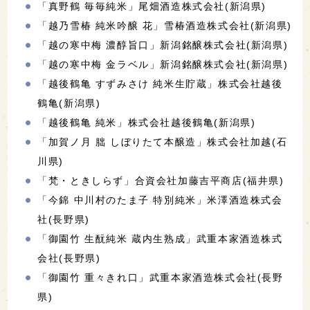
「真野鶴 毎毎純米」尾畑酒造株式会社(新潟県)
「越乃雪椿 純米吟醸 花」雪椿酒造株式会社(新潟県)
「越の寒中梅 濃醇旨口」新潟銘醸株式会社(新潟県)
「越の寒中梅 金ラベル」新潟銘醸株式会社(新潟県)
「越後鶴亀 すずみさけ 純米生貯蔵」株式会社越後
鶴亀(新潟県)
「越後鶴亀 純米」株式会社越後鶴亀(新潟県)
「加賀ノ月 朏 しぼりたて本醸造」株式会社加越(石
川県)
「梵・ときしらず」合資会社加藤吉平商店(福井県)
「今錦 中川村のたま子 特別純米」米澤酒造株式会
社(長野県)
「御園竹 生酛純米 蔵内生熟成」武重本家酒造株式
会社(長野県)
「御園竹 重々きれ口」武重本家酒造株式会社(長野
県)