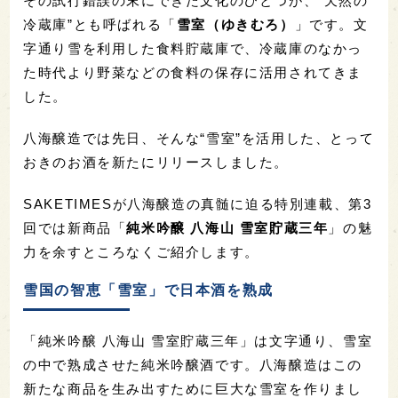
その試行錯誤の末にできた文化のひとつが、“天然の
冷蔵庫”とも呼ばれる「
雪室（ゆきむろ）
」です。文
字通り雪を利用した食料貯蔵庫で、冷蔵庫のなかっ
た時代より野菜などの食料の保存に活用されてきま
した。
八海醸造では先日、そんな“雪室”を活用した、とって
おきのお酒を新たにリリースしました。
SAKETIMESが八海醸造の真髄に迫る特別連載、第3
回では新商品「
純米吟醸 八海山 雪室貯蔵三年
」の魅
力を余すところなくご紹介します。
雪国の智恵「雪室」で日本酒を熟成
「純米吟醸 八海山 雪室貯蔵三年」は文字通り、雪室
の中で熟成させた純米吟醸酒です。八海醸造はこの
新たな商品を生み出すために巨大な雪室を作りまし