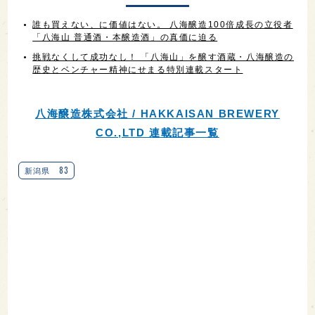
誰も買えない、に価値はない。 八海醸造100倍成長の立役者
「八海山 普通酒・本醸造酒」の真価に迫る
挑戦なくして成功なし！ 「八海山」を醸す酒蔵・八海醸造の
歴史とベンチャー精神にせまる特別連載スタート
八海醸造株式会社 / HAKKAISAN BREWERY
CO.,LTD 連載記事一覧
83
新潟県