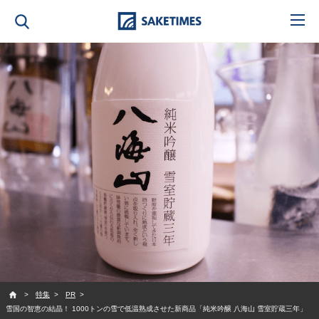
SAKETIMES
特集
PR
雪国の智恵の結晶！ 1000トンの雪で低温熟成させた新商品「純米吟醸 八海山 雪室貯蔵三年」