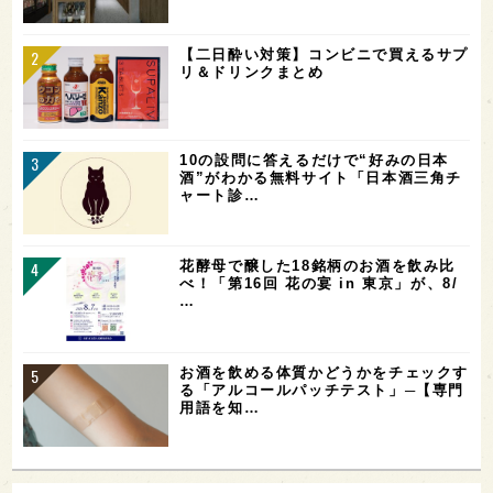
【二日酔い対策】コンビニで買えるサプ
リ＆ドリンクまとめ
10の設問に答えるだけで“好みの日本
酒”がわかる無料サイト「日本酒三角チ
ャート診…
花酵母で醸した18銘柄のお酒を飲み比
べ！「第16回 花の宴 in 東京」が、8/
…
お酒を飲める体質かどうかをチェックす
る「アルコールパッチテスト」─【専門
用語を知…