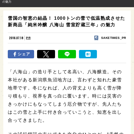
の魅力
雪国の智恵の結晶！ 1000トンの雪で低温熟成させた
新商品「純米吟醸 八海山 雪室貯蔵三年」の魅力
2016.07.18
PR
SAKETIMES_PR
シェア
「八海山」の造り手として名高い、八海醸造。その
本社がある新潟県魚沼地方は、言わずと知れた豪雪
地帯です。冬になれば、人の背丈よりも高く雪が降
り積もり、視界を真っ白に覆います。時には災害の
きっかけにもなってしまう厄介物ですが、先人たち
はこの雪と上手に付き合っていこうと、知恵を出し
合ってきました。