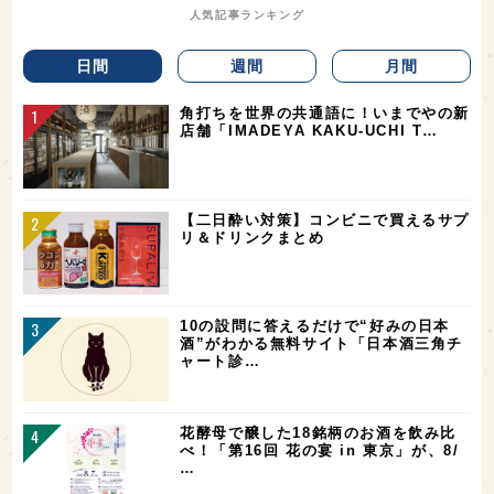
人気記事ランキング
日間
週間
月間
角打ちを世界の共通語に！いまでやの新
店舗「IMADEYA KAKU-UCHI T…
【二日酔い対策】コンビニで買えるサプ
リ＆ドリンクまとめ
10の設問に答えるだけで“好みの日本
酒”がわかる無料サイト「日本酒三角チ
ャート診…
花酵母で醸した18銘柄のお酒を飲み比
べ！「第16回 花の宴 in 東京」が、8/
…