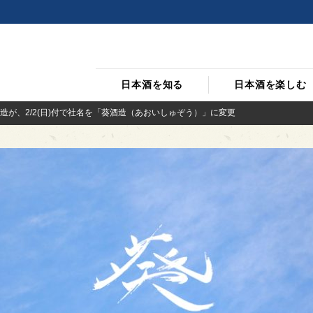
日本酒を知る
日本酒を楽しむ
造が、2/2(日)付で社名を「葵酒造（あおいしゅぞう）」に変更