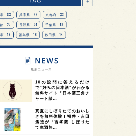
TAG
＋
83
65
33
県
兵庫県
京都府
27
24
18
都
長野県
千葉県
17
16
14
県
福島県
秋田県
14
14
13
県
宮城県
岐阜県
13
12
11
道
茨城県
栃木県
9
9
ニオンリーダーの視点
埼玉県
最新ニュース
8
7
7
県
山梨県
ヨーロッパ
10の設問に答えるだけ
7
7
7
6
県
奈良県
滋賀県
和歌山県
で“好みの日本酒”がわかる
無料サイト「日本酒三角チ
6
6
5
5
県
フランス
高知県
島根県
ャート診…
5
5
5
4
E100
佐賀県
岡山県
岩手県
真夏にしぼりたてのおいし
4
4
4
県
アメリカ
神奈川県
さを無料体験！福井・𠮷田
酒造が「吉峯蔵 しぼりた
4
3
3
3
県
三重県
大阪府
青森県
て生酒無…
3
3
3
2
県
スペイン
香港
福井県