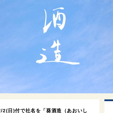
/2(日)付で社名を「葵酒造（あおいし