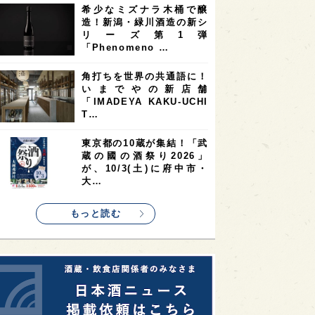
希少なミズナラ木桶で醸
2
2
2
造！新潟・緑川酒造の新シ
ストラリア
台湾
アジア
リーズ第1弾
2
1
1
KEの時代を生きる
静岡県
長崎県
「Phenomeno …
1
1
1
県
現役蔵人
愛媛県
角打ちを世界の共通語に！
いまでやの新店舗
1
1
1
めぐり
シンガポール
カナダ
「IMADEYA KAKU-UCHI
1
1
1
1
T…
県
熊本県
徳島県
北米
1
1
1
リス
ノルウェー
新宿区
東京都の10蔵が集結！「武
蔵の國の酒祭り2026」
1
1
1
伎町
沖縄県
鳥取県
が、10/3(土)に府中市・
大…
1
etimes_image_4
もっと読む