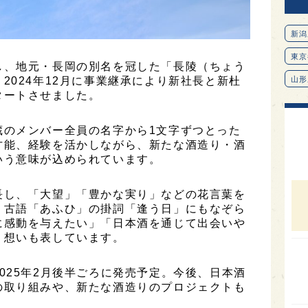
新潟
東京
し、地元・長岡の別名を冠した「長陵（ちょう
2024年12月に事業継承により新社長と新杜
山形
タートさせました。
愛知
北海
蔵のメンバー全員の名字から1文字ずつとった
才能、経験を活かしながら、新たな酒造り・酒
オピ
いう意味が込められています。
広島
長し、「大望」「豊かな実り」などの花言葉を
石川
、古語「あふひ」の掛詞「逢う日」にもなぞら
富山
に感動を与えたい」「日本酒を通じて出会いや
う想いも表しています。
SAK
山口
025年2月後半ごろに発売予定。今後、日本酒
大分
の取り組みや、新たな酒造りのプロジェクトも
福岡