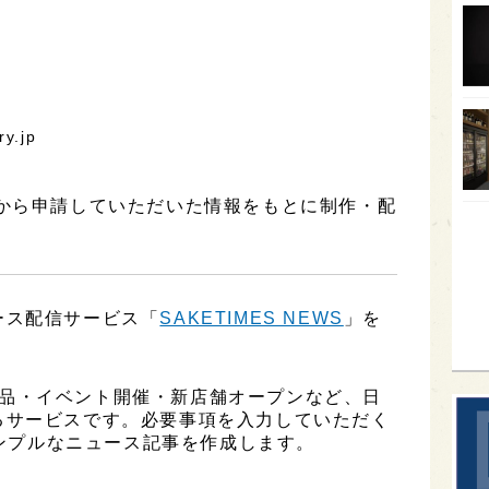
オー
SA
香川
y.jp
全蔵
群馬
】から申請していただいた情報をもとに制作・配
イギ
歌舞
sak
ース配信サービス「
SAKETIMES NEWS
」を
、新商品・イベント開催・新店舗オープンなど、日
るサービスです。必要事項を入力していただく
シンプルなニュース記事を作成します。