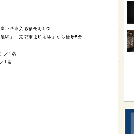
オー
SA
富小路東入る福長町123
香川
池駅」「京都市役所前駅」から徒歩5分
全蔵
群馬
込）／1名
イギ
／1名
歌舞
sak