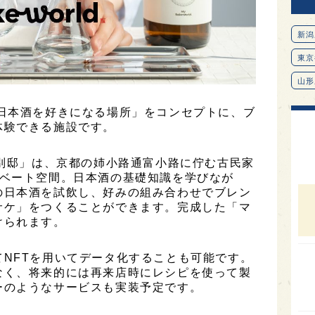
新潟
東京
山形
愛知
もっと日本酒を好きになる場所」をコンセプトに、ブ
体験できる施設です。
北海
オピ
d 御池別邸」は、京都の姉小路通富小路に佇む古民家
広島
イベート空間。日本酒の基礎知識を学びなが
の日本酒を試飲し、好みの組み合わせでブレン
石川
サケ」をつくることができます。完成した「マ
けられます。
富山
SAK
NFTを用いてデータ化することも可能です。
山口
なく、将来的には再来店時にレシピを使って製
ーのようなサービスも実装予定です。
大分
福岡