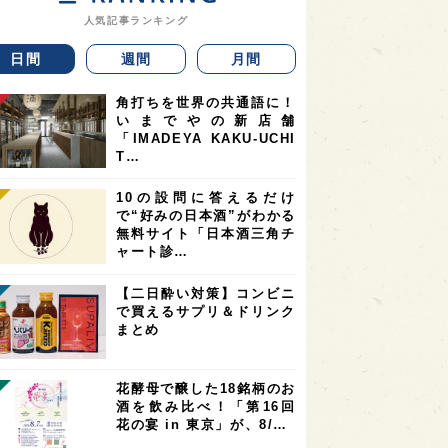
人気記事ランキング
日間
週間
月間
角打ちを世界の共通語に！
いまでやの新店舗
「IMADEYA KAKU-UCHI
T…
10の設問に答えるだけ
で“好みの日本酒”がわかる
無料サイト「日本酒三角チ
ャート診…
【二日酔い対策】コンビニ
で買えるサプリ＆ドリンク
まとめ
花酵母で醸した18銘柄のお
酒を飲み比べ！「第16回
花の宴 in 東京」が、8/…