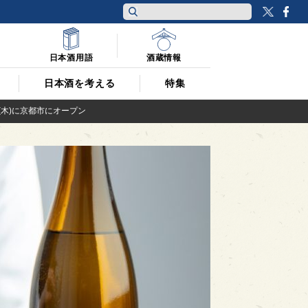
Twitt
F
日本酒用語
酒蔵情報
日本酒を考える
特集
3(木)に京都市にオープン