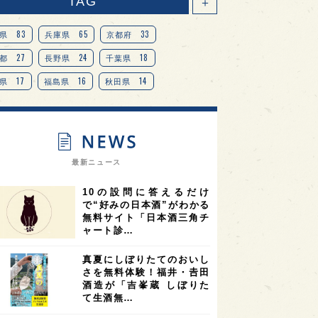
TAG
＋
83
65
33
県
兵庫県
京都府
27
24
18
都
長野県
千葉県
17
16
14
県
福島県
秋田県
14
14
13
県
宮城県
岐阜県
13
12
11
道
茨城県
栃木県
9
9
ニオンリーダーの視点
埼玉県
最新ニュース
8
7
7
県
山梨県
ヨーロッパ
10の設問に答えるだけ
7
7
7
6
県
奈良県
滋賀県
和歌山県
で“好みの日本酒”がわかる
無料サイト「日本酒三角チ
6
6
5
5
県
フランス
高知県
島根県
ャート診…
5
5
5
4
E100
佐賀県
岡山県
岩手県
真夏にしぼりたてのおいし
4
4
4
県
アメリカ
神奈川県
さを無料体験！福井・𠮷田
酒造が「吉峯蔵 しぼりた
4
3
3
3
県
三重県
大阪府
青森県
て生酒無…
3
3
3
2
県
スペイン
香港
福井県