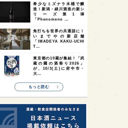
希少なミズナラ木桶で醸
2
2
2
造！新潟・緑川酒造の新シ
ストラリア
台湾
アジア
リーズ第1弾
2
1
1
KEの時代を生きる
静岡県
長崎県
「Phenomeno …
1
1
1
県
現役蔵人
愛媛県
角打ちを世界の共通語に！
いまでやの新店舗
1
1
1
めぐり
シンガポール
カナダ
「IMADEYA KAKU-UCHI
1
1
1
1
T…
県
熊本県
徳島県
北米
1
1
1
リス
ノルウェー
新宿区
東京都の10蔵が集結！「武
蔵の國の酒祭り2026」
1
1
1
伎町
沖縄県
鳥取県
が、10/3(土)に府中市・
大…
1
etimes_image_4
もっと読む