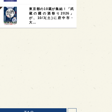
東京都の10蔵が集結！「武
蔵の國の酒祭り2026」
が、10/3(土)に府中市・
大…