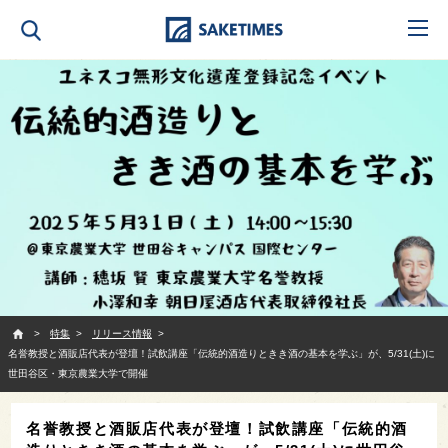
SAKETIMES
特集
リリース情報
名誉教授と酒販店代表が登壇！試飲講座「伝統的酒造りときき酒の基本を学ぶ」が、5/31(土)に
世田谷区・東京農業大学で開催
名誉教授と酒販店代表が登壇！試飲講座「伝統的酒