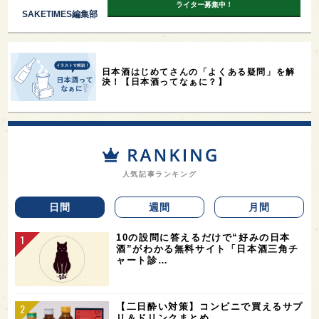
ライター募集中！
SAKETIMES編集部
日本酒はじめてさんの「よくある疑問」を解
決！【日本酒ってなぁに？】
人気記事ランキング
日間
週間
月間
10の設問に答えるだけで“好みの日本
酒”がわかる無料サイト「日本酒三角チ
ャート診…
【二日酔い対策】コンビニで買えるサプ
リ＆ドリンクまとめ