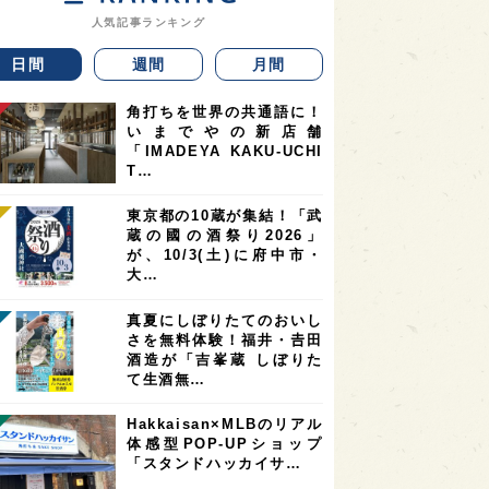
人気記事ランキング
日間
週間
月間
角打ちを世界の共通語に！
いまでやの新店舗
「IMADEYA KAKU-UCHI
T…
東京都の10蔵が集結！「武
蔵の國の酒祭り2026」
が、10/3(土)に府中市・
大…
真夏にしぼりたてのおいし
さを無料体験！福井・𠮷田
酒造が「吉峯蔵 しぼりた
て生酒無…
Hakkaisan×MLBのリアル
体感型POP-UPショップ
「スタンドハッカイサ…