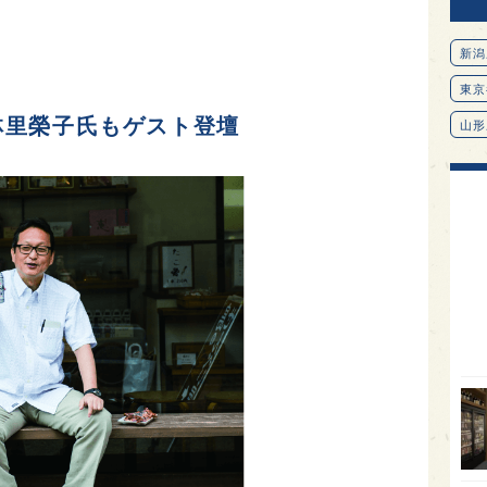
新潟
東京
林里榮子氏もゲスト登壇
山形
愛知
北海
オピ
広島
石川
富山
SAK
山口
大分
福岡