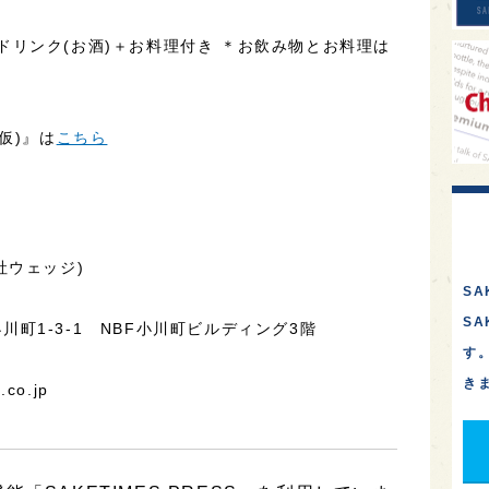
ワンドリンク(お酒)＋お料理付き ＊お飲み物とお料理は
仮)』は
こちら
社ウェッジ)
SA
S
小川町1-3-1 NBF小川町ビルディング3階
す
き
.co.jp