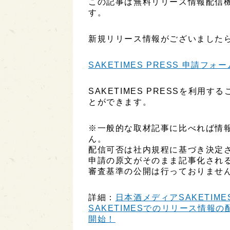
この記事は無料リリース情報配信機能
す。
新規リリース情報がございましたら
SAKETIMES PRESS 申請フォー
SAKETIMES PRESSを利
とができます。
※一般的な取材記事に比べれば情
ん。
配信可否は社内規程に基づき決定
申請の原文がそのまま記事化され
審査基準の公開は行っておりませ
詳細：
日本酒メディアSAKETIME
SAKETIMESでのリリース情報の配
開始！