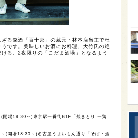
オー
SA
香川
れざる銘酒「百十郎」の蔵元・林本店当主で杜
全蔵
そうです。美味しいお酒にお料理、大竹氏の絶
群馬
だける、2夜限りの「こだま酒場」となるよう
イギ
歌舞
sak
～(開場18:30～)東京駅一番街B1F「焼きとり 一鶏
00～(開場18:30～)名古屋うまいもん通り「そば・酒