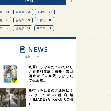
TAG
＋
83
65
33
県
兵庫県
京都府
27
24
18
都
長野県
千葉県
17
16
14
県
福島県
秋田県
14
14
13
県
宮城県
岐阜県
13
12
11
道
茨城県
栃木県
9
9
ニオンリーダーの視点
埼玉県
最新ニュース
8
7
7
県
山梨県
ヨーロッパ
真夏にしぼりたてのおいし
7
7
7
6
県
奈良県
滋賀県
和歌山県
さを無料体験！福井・𠮷田
酒造が「吉峯蔵 しぼりた
6
6
5
5
県
フランス
高知県
島根県
て生酒無…
5
5
5
4
E100
佐賀県
岡山県
岩手県
角打ちを世界の共通語に！
4
4
4
県
アメリカ
神奈川県
いまでやの新店舗
「IMADEYA KAKU-UCHI
4
3
3
3
県
三重県
大阪府
青森県
T…
3
3
3
2
県
スペイン
香港
福井県