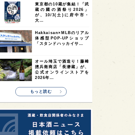
東京都の10蔵が集結！「武
2
2
2
蔵の國の酒祭り2026」
ストラリア
台湾
アジア
が、10/3(土)に府中市・
2
1
1
KEの時代を生きる
静岡県
長崎県
大…
1
1
1
県
現役蔵人
愛媛県
Hakkaisan×MLBのリアル
体感型POP-UPショップ
1
1
1
めぐり
シンガポール
カナダ
「スタンドハッカイサ…
1
1
1
1
県
熊本県
徳島県
北米
1
1
1
リス
ノルウェー
新宿区
オール埼玉で酒造り！藤﨑
摠兵衛商店「長瀞蔵」が、
1
1
1
伎町
沖縄県
鳥取県
公式オンラインストアを
2026年…
1
etimes_image_4
もっと読む