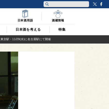
Twitt
F
日本酒用語
酒蔵情報
日本酒を考える
特集
京駅・11/29(水)に名古屋駅にて開催