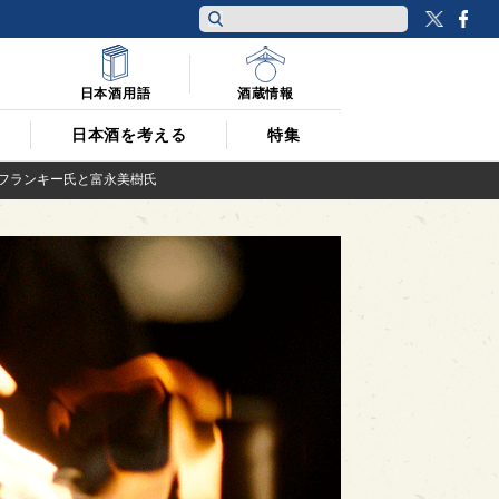
Twitt
F
日本酒用語
酒蔵情報
日本酒を考える
特集
・フランキー氏と富永美樹氏