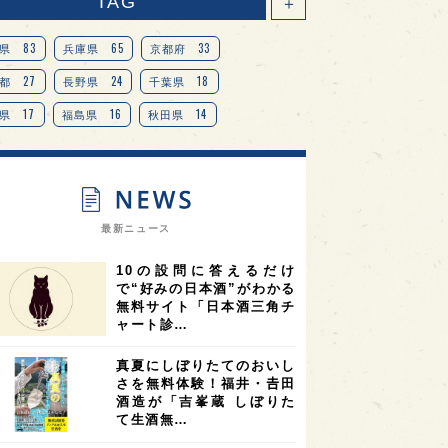
TAG
＋
83
65
33
県
兵庫県
京都府
27
24
18
都
長野県
千葉県
17
16
14
県
福島県
秋田県
14
14
13
県
宮城県
岐阜県
13
12
11
道
茨城県
栃木県
9
9
ニオンリーダーの視点
埼玉県
最新ニュース
8
7
7
県
山梨県
ヨーロッパ
10の設問に答えるだけ
7
7
7
6
県
奈良県
滋賀県
和歌山県
で“好みの日本酒”がわかる
無料サイト「日本酒三角チ
6
6
5
5
県
フランス
高知県
島根県
ャート診…
5
5
5
4
E100
佐賀県
岡山県
岩手県
真夏にしぼりたてのおいし
4
4
4
県
アメリカ
神奈川県
さを無料体験！福井・𠮷田
酒造が「吉峯蔵 しぼりた
4
3
3
3
県
三重県
大阪府
青森県
て生酒無…
3
3
3
2
県
スペイン
香港
福井県