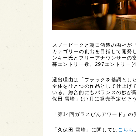
スノーピークと朝日酒造の両社が
カテゴリーの創出を目指して開発
ンキー氏とフリーアナウンサーの
募エントリー数、297エントリー(
選出理由は「ブラックを基調とし
全体をひとつの作品として仕上げ
いる。総合的にもバランスの妙が際
保田 雪峰」は7月に発売予定だそ
「第14回ガラスびんアワード」の
「久保田 雪峰」に関しては
こちら