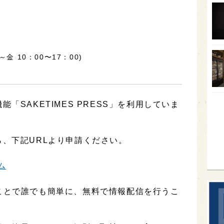
オー
SA
香川
月～金 10：00〜17：00)
全蔵
群馬
イギ
「SAKETIMES PRESS」を利用していま
歌舞
sak
、下記URLより申請ください。
ム
用することで誰でも簡単に、無料で情報配信を行うこ