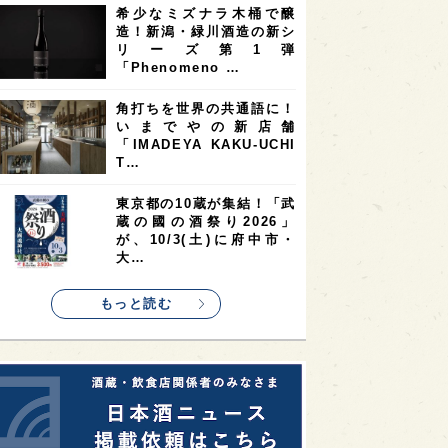
希少なミズナラ木桶で醸
2
2
2
造！新潟・緑川酒造の新シ
ストラリア
台湾
アジア
リーズ第1弾
2
1
1
KEの時代を生きる
静岡県
長崎県
「Phenomeno …
1
1
1
県
現役蔵人
愛媛県
角打ちを世界の共通語に！
いまでやの新店舗
1
1
1
めぐり
シンガポール
カナダ
「IMADEYA KAKU-UCHI
1
1
1
1
T…
県
熊本県
徳島県
北米
1
1
1
リス
ノルウェー
新宿区
東京都の10蔵が集結！「武
蔵の國の酒祭り2026」
1
1
1
伎町
沖縄県
鳥取県
が、10/3(土)に府中市・
大…
1
etimes_image_4
もっと読む