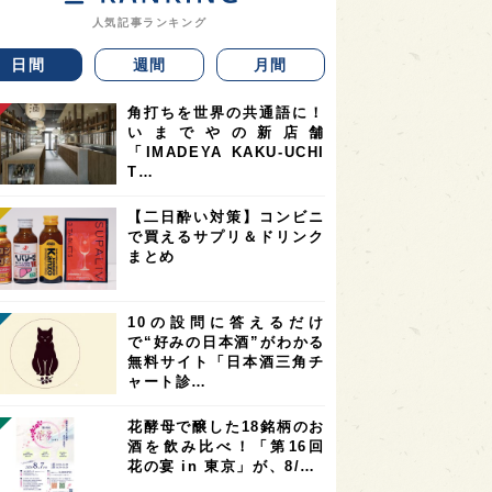
人気記事ランキング
日間
週間
月間
角打ちを世界の共通語に！
いまでやの新店舗
「IMADEYA KAKU-UCHI
T…
【二日酔い対策】コンビニ
で買えるサプリ＆ドリンク
まとめ
10の設問に答えるだけ
で“好みの日本酒”がわかる
無料サイト「日本酒三角チ
ャート診…
花酵母で醸した18銘柄のお
酒を飲み比べ！「第16回
花の宴 in 東京」が、8/…