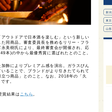
新潟
東京
山形
「アウトドアで日本酒を楽しむ」という新しい
愛知
した同商品。審査委員長を務めるリリー・フラ
北海
富永美樹氏により、最終審査会が開催され、応
449本)の中から最優秀賞に選ばれたとのこと。
オピ
広島
た加飾によりプレミアム感を演出。ガラスびん
石川
ていることで、ブランドがより引きたてられて
立つ商品」とのこと。なお、2018年の「久
富山
うです。
SAK
受賞結果は
こちら
。
山口
大分
。
福岡