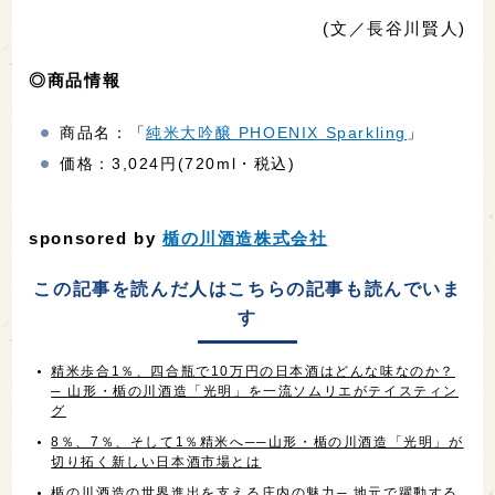
(文／長谷川賢人)
◎商品情報
商品名：「
純米大吟醸 PHOENIX Sparkling
」
価格：3,024円(720ml・税込)
sponsored by
楯の川酒造株式会社
この記事を読んだ人はこちらの記事も読んでいま
す
精米歩合1％、四合瓶で10万円の日本酒はどんな味なのか？
─ 山形・楯の川酒造「光明」を一流ソムリエがテイスティン
グ
8％、7％、そして1％精米へ──山形・楯の川酒造「光明」が
切り拓く新しい日本酒市場とは
楯の川酒造の世界進出を支える庄内の魅力─ 地元で躍動する