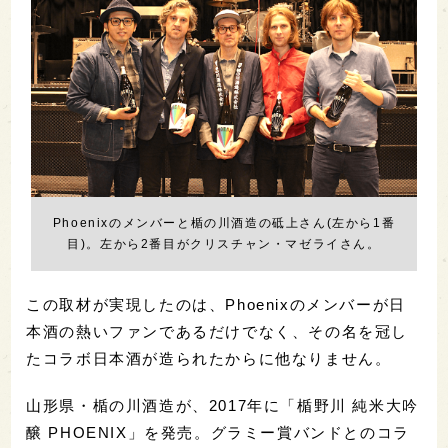
Phoenixのメンバーと楯の川酒造の砥上さん(左から1番
目)。左から2番目がクリスチャン・マゼライさん。
この取材が実現したのは、Phoenixのメンバーが日
本酒の熱いファンであるだけでなく、その名を冠し
たコラボ日本酒が造られたからに他なりません。
山形県・楯の川酒造が、2017年に「楯野川 純米大吟
醸 PHOENIX」を発売。グラミー賞バンドとのコラ