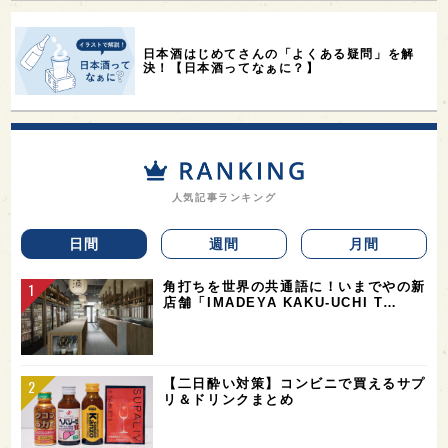
日本酒はじめてさんの「よくある疑問」を解
決！【日本酒ってなぁに？】
人気記事ランキング
日間
週間
月間
角打ちを世界の共通語に！いまでやの新
店舗「IMADEYA KAKU-UCHI T…
【二日酔い対策】コンビニで買えるサプ
リ＆ドリンクまとめ