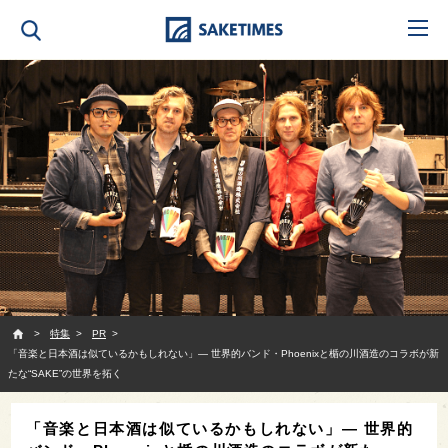
SAKETIMES
特集
PR
「音楽と日本酒は似ているかもしれない」― 世界的バンド・Phoenixと楯の川酒造のコラボが新
たな“SAKE”の世界を拓く
「音楽と日本酒は似ているかもしれない」― 世界的