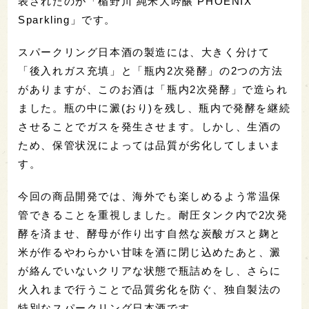
表されたのが「楯野川 純米大吟醸 PHOENIX
Sparkling」です。
スパークリング日本酒の製造には、大きく分けて
「後入れガス充填」と「瓶内2次発酵」の2つの方法
がありますが、このお酒は「瓶内2次発酵」で造られ
ました。瓶の中に澱(おり)を残し、瓶内で発酵を継続
させることでガスを発生させます。しかし、生酒の
ため、保管状況によっては品質が劣化してしまいま
す。
今回の商品開発では、海外でも楽しめるよう常温保
管できることを重視しました。耐圧タンク内で2次発
酵を済ませ、酵母が作り出す自然な炭酸ガスと麹と
米が作るやわらかい甘味を酒に閉じ込めたあと、澱
が絡んでいないクリアな状態で瓶詰めをし、さらに
火入れまで行うことで品質劣化を防ぐ、独自製法の
特別なスパークリング日本酒です。