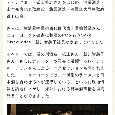
ディレクター・砥上将志さんをはじめ、油長酒造・
山本嘉彦代表取締役、惣誉酒造・河野道大専務取締
役も出席。
さらに、横浜君嶋屋の四代目代表・君嶋哲至さん、
ニューヨークを拠点に和酒のPRを行うSake
Discoveries・新川智慈子社長が参加していました。
イベントでは、楯の川酒造・砥上さん、新川智慈子
さん、さらにナレーターや司会で活躍するレイチェ
ル・チャンさんによるトークセッションも開かれま
した。「ニューヨークでは、一風堂のラーメンと日
本酒を合わせるのが流行している」といった現地情
報も話題に上がり、海外における日本酒事情を垣間
見ることができました。