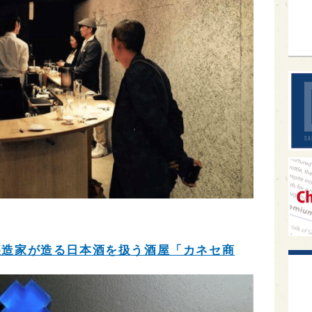
sak
醸造家が造る日本酒を扱う酒屋「カネセ商