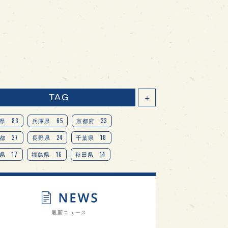
TAG
＋
83
65
33
県
兵庫県
京都府
27
24
18
都
長野県
千葉県
17
16
14
県
福島県
秋田県
14
14
13
県
宮城県
岐阜県
13
12
11
道
茨城県
栃木県
9
9
ニオンリーダーの視点
埼玉県
最新ニュース
8
7
7
県
山梨県
ヨーロッパ