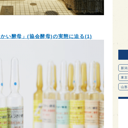
い酵母」(協会酵母)の実態に迫る(1)
新潟
東京
山形
愛知
北海
オピ
広島