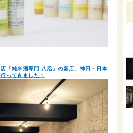
石川
富山
SAK
山口
大分
福岡
オー
店「純米酒専門 八咫」の新店、神田・日本
に行ってきました！
SA
香川
全蔵
群馬
イギ
歌舞