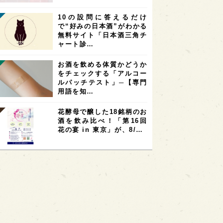
10の設問に答えるだけ
で“好みの日本酒”がわかる
無料サイト「日本酒三角チ
ャート診…
お酒を飲める体質かどうか
をチェックする「アルコー
ルパッチテスト」─【専門
用語を知…
花酵母で醸した18銘柄のお
酒を飲み比べ！「第16回
花の宴 in 東京」が、8/…