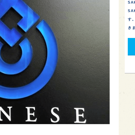
SA
S
す
き