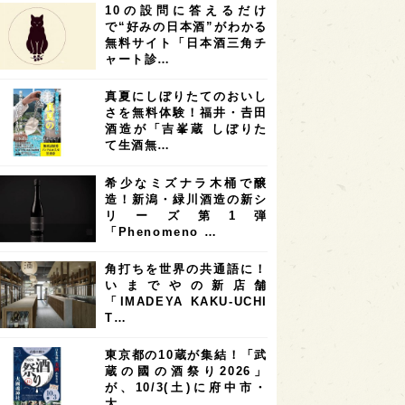
10の設問に答えるだけ
7
7
7
6
県
奈良県
滋賀県
和歌山県
で“好みの日本酒”がわかる
無料サイト「日本酒三角チ
6
6
5
5
県
フランス
高知県
島根県
ャート診…
5
5
5
4
E100
佐賀県
岡山県
岩手県
真夏にしぼりたてのおいし
4
4
4
県
アメリカ
神奈川県
さを無料体験！福井・𠮷田
酒造が「吉峯蔵 しぼりた
4
3
3
3
県
三重県
大阪府
青森県
て生酒無…
3
3
3
2
県
スペイン
香港
福井県
希少なミズナラ木桶で醸
2
2
2
造！新潟・緑川酒造の新シ
ストラリア
台湾
アジア
リーズ第1弾
2
1
1
KEの時代を生きる
静岡県
長崎県
「Phenomeno …
1
1
1
県
現役蔵人
愛媛県
角打ちを世界の共通語に！
いまでやの新店舗
1
1
1
めぐり
シンガポール
カナダ
「IMADEYA KAKU-UCHI
1
1
1
1
T…
県
熊本県
徳島県
北米
1
1
1
リス
ノルウェー
新宿区
東京都の10蔵が集結！「武
蔵の國の酒祭り2026」
1
1
1
伎町
沖縄県
鳥取県
が、10/3(土)に府中市・
大…