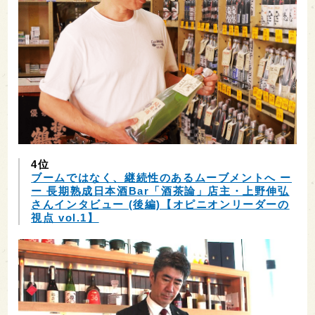
4位
ブームではなく、継続性のあるムーブメントへ ー
ー 長期熟成日本酒Bar「酒茶論」店主・上野伸弘
さんインタビュー (後編)【オピニオンリーダーの
視点 vol.1】