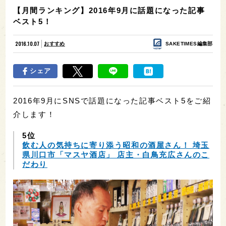
【月間ランキング】2016年9月に話題になった記事
ベスト5！
2016.10.07
おすすめ
SAKETIMES編集部
シェア
2016年9月にSNSで話題になった記事ベスト5をご紹
介します！
5位
飲む人の気持ちに寄り添う昭和の酒屋さん！ 埼玉
県川口市「マスヤ酒店」 店主・白鳥充広さんのこ
だわり