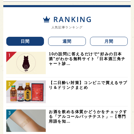
人気記事ランキング
日間
週間
月間
10の設問に答えるだけで“好みの日本
酒”がわかる無料サイト「日本酒三角チ
ャート診…
【二日酔い対策】コンビニで買えるサプ
リ＆ドリンクまとめ
お酒を飲める体質かどうかをチェックす
る「アルコールパッチテスト」─【専門
用語を知…