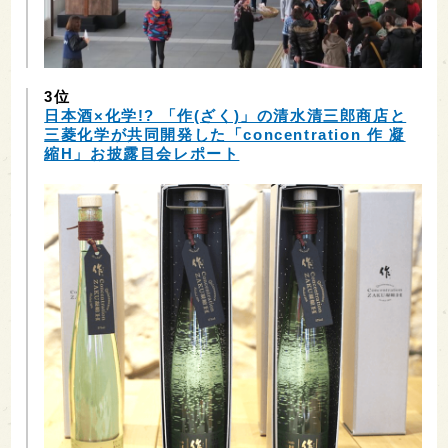
3位
日本酒×化学!? 「作(ざく)」の清水清三郎商店と
三菱化学が共同開発した「concentration 作 凝
縮H」お披露目会レポート