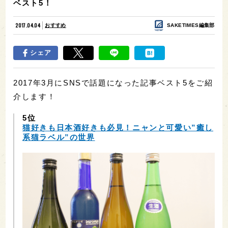
ベスト5！
2017.04.04
おすすめ
SAKETIMES編集部
シェア
2017年3月にSNSで話題になった記事ベスト5をご紹
介します！
5位
猫好きも日本酒好きも必見！ニャンと可愛い”癒し
系猫ラベル”の世界