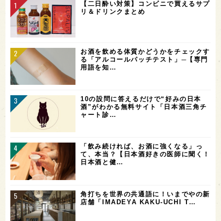
【二日酔い対策】コンビニで買えるサプ
リ＆ドリンクまとめ
お酒を飲める体質かどうかをチェックす
る「アルコールパッチテスト」─【専門
用語を知…
10の設問に答えるだけで“好みの日本
酒”がわかる無料サイト「日本酒三角チ
ャート診…
「飲み続ければ、お酒に強くなる」っ
て、本当？【日本酒好きの医師に聞く！
日本酒と健…
角打ちを世界の共通語に！いまでやの新
店舗「IMADEYA KAKU-UCHI T…