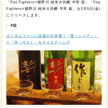
「Foo Fighters×楯野川 純米大吟醸 半宵 碧」「Foo
Fighters×楯野川 純米大吟醸 半宵 銀」を2月5日(金)
にリリースします。
4位
ガンダムファンに話題の日本酒！「彗（シャア）」
と「作（ザク）」をテイスティング