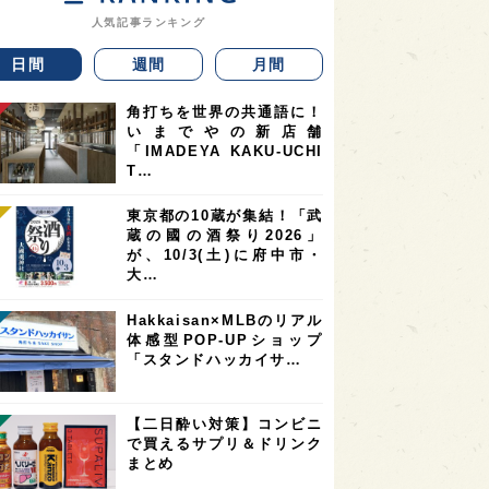
人気記事ランキング
日間
週間
月間
角打ちを世界の共通語に！
いまでやの新店舗
「IMADEYA KAKU-UCHI
T…
東京都の10蔵が集結！「武
蔵の國の酒祭り2026」
が、10/3(土)に府中市・
大…
Hakkaisan×MLBのリアル
体感型POP-UPショップ
「スタンドハッカイサ…
【二日酔い対策】コンビニ
で買えるサプリ＆ドリンク
まとめ