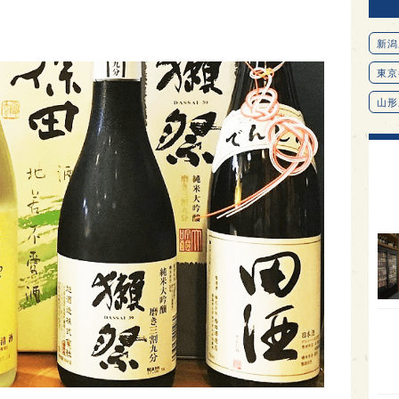
新潟
東京
山形
愛知
北海
オピ
広島
石川
富山
SAK
山口
大分
福岡