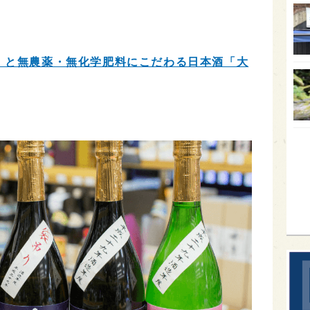
オー
SA
」と無農薬・無化学肥料にこだわる日本酒「大
香川
全蔵
群馬
イギ
歌舞
sak