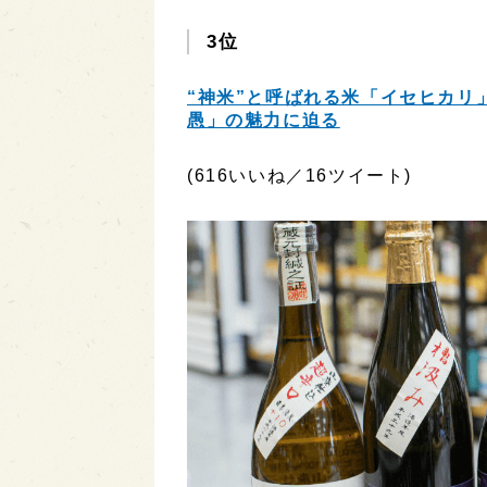
3位
“神米”と呼ばれる米「イセヒカリ
愚」の魅力に迫る
(616いいね／16ツイート)