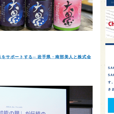
をサポートする─ 岩手県・南部美人と株式会
SA
S
す
き