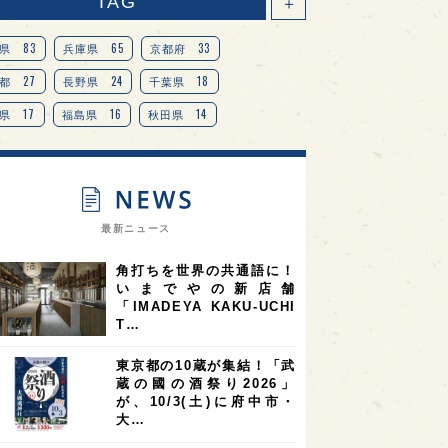
TAG
＋
83
65
33
県
兵庫県
京都府
27
24
18
都
長野県
千葉県
17
16
14
県
福島県
秋田県
14
14
13
県
宮城県
岐阜県
13
12
11
道
茨城県
栃木県
9
9
ニオンリーダーの視点
埼玉県
最新ニュース
8
7
7
県
山梨県
ヨーロッパ
角打ちを世界の共通語に！
7
7
7
6
県
奈良県
滋賀県
和歌山県
いまでやの新店舗
「IMADEYA KAKU-UCHI
6
6
5
5
県
フランス
高知県
島根県
T…
5
5
5
4
E100
佐賀県
岡山県
岩手県
東京都の10蔵が集結！「武
4
4
4
県
アメリカ
神奈川県
蔵の國の酒祭り2026」
が、10/3(土)に府中市・
4
3
3
3
県
三重県
大阪府
青森県
大…
3
3
3
2
県
スペイン
香港
福井県