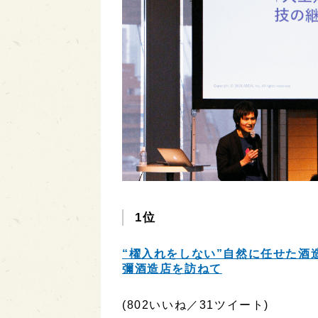
1位
“櫂入れをしない”自然に任せた酒
彌酒造店を訪ねて
(802いいね／31ツイート)