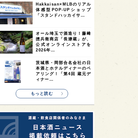
Hakkaisan×MLBのリアル
2
2
2
体感型POP-UPショップ
ストラリア
台湾
アジア
「スタンドハッカイサ…
2
1
1
KEの時代を生きる
静岡県
長崎県
1
1
1
県
現役蔵人
愛媛県
オール埼玉で酒造り！藤﨑
摠兵衛商店「長瀞蔵」が、
1
1
1
めぐり
シンガポール
カナダ
公式オンラインストアを
1
1
1
1
2026年…
県
熊本県
徳島県
北米
1
1
1
リス
ノルウェー
新宿区
茨城県・岡部合名会社の日
本酒とホテルディナーのペ
1
1
1
伎町
沖縄県
鳥取県
アリング！「第4回 蔵元デ
ィナー…
1
etimes_image_4
もっと読む