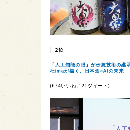
2位
「人工知能の眼」が伝統技術の継承
社imaが描く、日本酒×AIの未来
(674いいね／21ツイート)