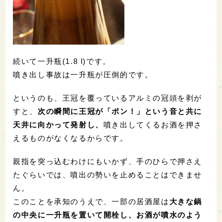
続いて一升瓶(1.8 l)です。
噴き出し事故は一升瓶が圧倒的です。
というのも、王冠を覆っているアルミの冠頭を剥が
すと、
次の瞬間に王冠が「ポン！」という音と共に
天井に向かって発射し、
噴き出してくるお酒を押さ
えるものがなくなるからです。
親指を突っ込むわけにもいかず、手のひらで押さえ
たぐらいでは、噴出の勢いを止めることはできませ
ん。
このことを承知のうえで、一部の居酒屋は
大きな鍋
の中央に一升瓶を置いて開栓し、お酒が噴水のよう