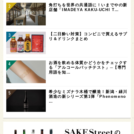
角打ちを世界の共通語に！いまでやの新
店舗「IMADEYA KAKU-UCHI T…
【二日酔い対策】コンビニで買えるサプ
リ＆ドリンクまとめ
お酒を飲める体質かどうかをチェックす
る「アルコールパッチテスト」─【専門
用語を知…
希少なミズナラ木桶で醸造！新潟・緑川
酒造の新シリーズ第1弾「Phenomeno
…