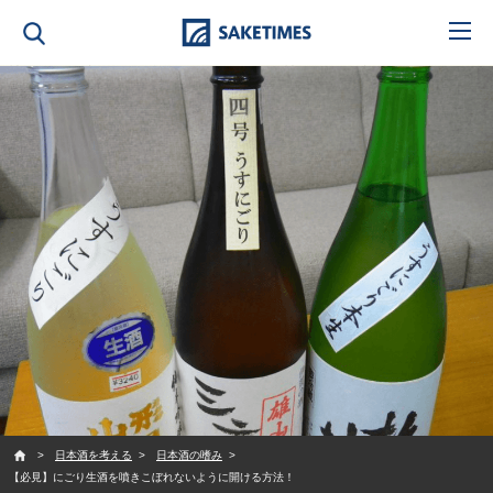
SAKETIMES
日本酒を考える
日本酒の嗜み
【必見】にごり生酒を噴きこぼれないように開ける方法！