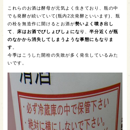
これらのお酒は酵母が元気よく生きており、瓶の中
でも発酵が続いていて(瓶内2次発酵といいます)、瓶
の栓を無造作に開けるとお酒が
勢いよく噴き出し
て
、
床はお酒でびしょびしょになり
、
半分近くが瓶
のなかから消失してしまうような事態にもなりま
す
。
今季はこうした開栓の失敗が多く発生しているみた
いです。