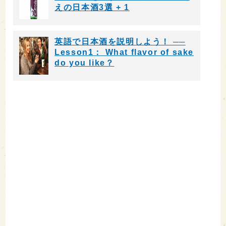
えの日本酒3選 + 1
英語で日本酒を説明しよう！ ──
Lesson1： What flavor of sake
do you like？