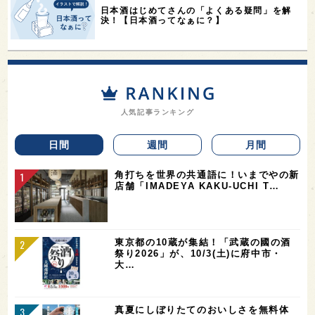
日本酒はじめてさんの「よくある疑問」を解
決！【日本酒ってなぁに？】
人気記事ランキング
日間
週間
月間
角打ちを世界の共通語に！いまでやの新
店舗「IMADEYA KAKU-UCHI T…
東京都の10蔵が集結！「武蔵の國の酒
祭り2026」が、10/3(土)に府中市・
大…
真夏にしぼりたてのおいしさを無料体