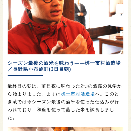
シーズン最後の酒米を味わう――桝一市村酒造場
／長野県小布施町(3日目朝)
最終日の朝は、前日夜に味わった2つの酒蔵の見学か
ら始まりました。まずは
桝一市村酒造場
へ。このと
き蔵では今シーズン最後の酒米を使った仕込みが行
われており、和釜を使って蒸した米を試食しまし
た。