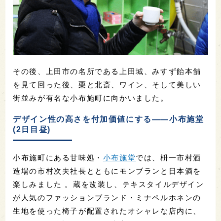
その後、上田市の名所である上田城、みすず飴本舗
を見て回った後、栗と北斎、ワイン、そして美しい
街並みが有名な小布施町に向かいました。
デザイン性の高さを付加価値にする――小布施堂
(2日目昼)
小布施町にある甘味処・
小布施堂
では、枡一市村酒
造場の市村次夫社長とともにモンブランと日本酒を
楽しみました 。蔵を改装し、テキスタイルデザイン
が人気のファッションブランド・ミナペルホネンの
生地を使った椅子が配置されたオシャレな店内に、