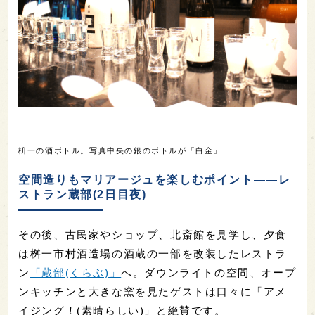
枡一の酒ボトル。写真中央の銀のボトルが「白金」
空間造りもマリアージュを楽しむポイント――レ
ストラン蔵部(2日目夜)
その後、古民家やショップ、北斎館を見学し、夕食
は桝一市村酒造場の酒蔵の一部を改装したレストラ
ン
「蔵部(くらぶ)」
へ。ダウンライトの空間、オープ
ンキッチンと大きな窯を見たゲストは口々に「アメ
イジング！(素晴らしい)」と絶賛です。