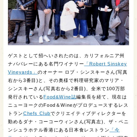
ゲストとして招へいされたのは、カリフォルニア州
ナパバレーにある名門ワイナリー
「Robert Sinskey
Vineyards」
のオーナー ロブ・シンスキーさん(写真
右から3番目)と、その奥様で料理研究家のマリア・
シンスキーさん(写真右から2番目)、全米で100万部
発行されている
Food&Wine誌
編集長を経て、現在は
ニューヨークのFood＆Wineがプロデュースするレス
トラン
Chefs Club
でクリエイティブディレクターを
勤めるダナ・コーコーウィンさん(写真左)、ザ・ペニ
ンシュラホテル香港にある日本食レストラン
「今