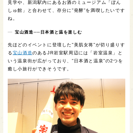
見学や、新潟駅内にあるお酒のミュージアム「ぽん
しゅ館」と合わせて、存分に"発酵"を満喫したいです
ね。
宝山酒造──日本酒と温を楽しむ
先ほどのイベントに登壇した"美肌女将"が切り盛りす
る
宝山酒造
のあるJR岩室駅周辺には「岩室温泉」と
いう温泉街が広がっており、"日本酒と温泉"の2つを
癒し小旅行ができそうです。