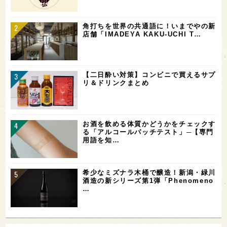
角打ちを世界の共通語に！いまでやの新
店舗「IMADEYA KAKU-UCHI T…
【二日酔い対策】コンビニで買えるサプ
リ＆ドリンクまとめ
お酒を飲める体質かどうかをチェックす
る「アルコールパッチテスト」─【専門
用語を知…
希少なミズナラ木桶で醸造！新潟・緑川
酒造の新シリーズ第1弾「Phenomeno
…