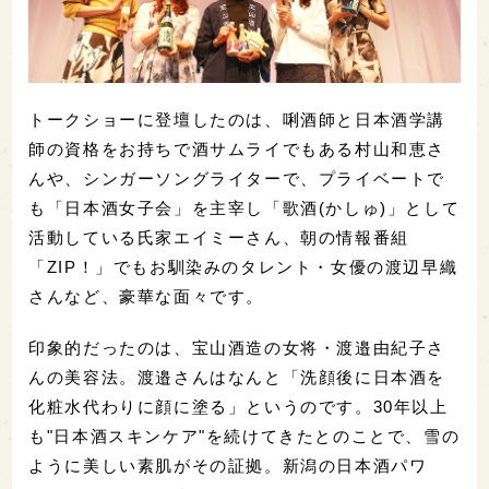
トークショーに登壇したのは、唎酒師と日本酒学講
師の資格をお持ちで酒サムライでもある村山和恵さ
んや、シンガーソングライターで、プライベートで
も「日本酒女子会」を主宰し「歌酒(かしゅ)」として
活動している氏家エイミーさん、朝の情報番組
「ZIP！」でもお馴染みのタレント・女優の渡辺早織
さんなど、豪華な面々です。
印象的だったのは、宝山酒造の女将・渡邉由紀子さ
んの美容法。渡邉さんはなんと「洗顔後に日本酒を
化粧水代わりに顔に塗る」というのです。30年以上
も"日本酒スキンケア"を続けてきたとのことで、雪の
ように美しい素肌がその証拠。新潟の日本酒パワ