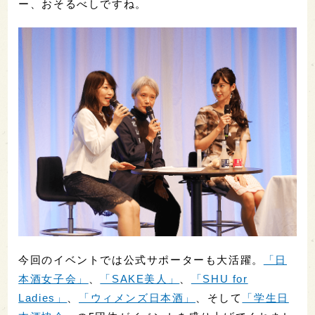
ー、おそるべしですね。
今回のイベントでは公式サポーターも大活躍。
「日
本酒女子会」
、
「SAKE美人」
、
「SHU for
Ladies」
、
「ウィメンズ日本酒」
、そして
「学生日