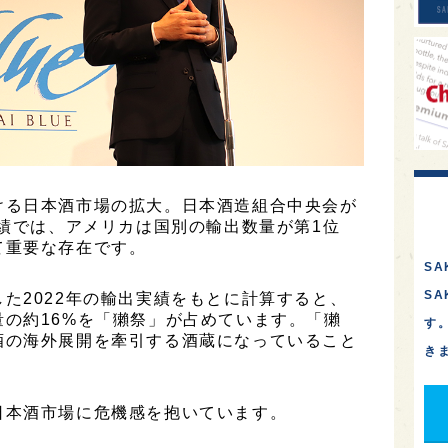
ける日本酒市場の拡大。日本酒造組合中央会が
実績では、アメリカは国別の輸出数量が第1位
て重要な存在です。
SA
S
た2022年の輸出実績をもとに計算すると、
の約16%を「獺祭」が占めています。「獺
す
酒の海外展開を牽引する酒蔵になっていること
き
日本酒市場に危機感を抱いています。