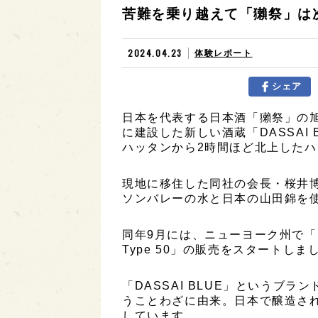
苦難を乗り越えて「獺祭」は
2024.04.23
体験レポート
シェア
日本を代表する日本酒「獺祭」の
に建設した新しい酒蔵「DASSAI B
ハッタンから2時間ほど北上した
現地に移住した同社の会長・桜井博
ソンバレーの水と日本の山田錦を
同年9月には、ニューヨーク州で「DASS
Type 50」の販売をスタートしま
「DASSAI BLUE」というブ
うことわざに由来。日本で醸造さ
しています。