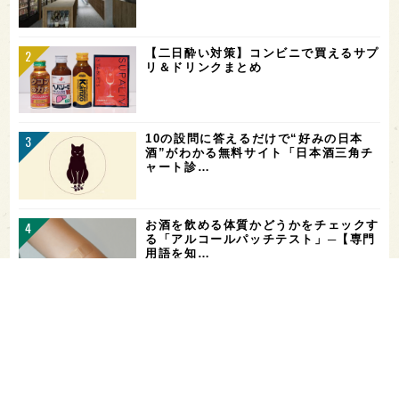
【二日酔い対策】コンビニで買えるサプ
リ＆ドリンクまとめ
10の設問に答えるだけで“好みの日本
酒”がわかる無料サイト「日本酒三角チ
ャート診…
お酒を飲める体質かどうかをチェックす
る「アルコールパッチテスト」─【専門
用語を知…
花酵母で醸した18銘柄のお酒を飲み比
べ！「第16回 花の宴 in 東京」が、8/
…