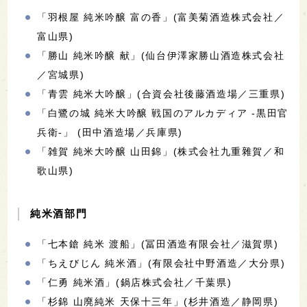
「羽根屋 純米吟醸 富の香」(富美菊酒造株式会社／
富山県)
「勝山 純米吟醸 献」(仙台伊澤家勝山酒造株式会社
／宮城県)
「青雲 純米大吟醸」(合資会社後藤酒造場／三重県)
「白鷺の城 純米大吟醸 戦国のアルカディア -黒田官
兵衛-」 (田中酒造場／兵庫県)
「雑賀 純米大吟醸 山田錦」(株式会社九重雜賀／和
歌山県)
純米酒部門
「七本鎗 純米 渡船」(冨田酒造有限会社／滋賀県)
「ちえびじん 純米酒」(有限会社中野酒造／大分県)
「仁勇 純米酒」(鍋店株式会社／千葉県)
「杉錦 山廃純米 天保十三年」(杉井酒造／静岡県)