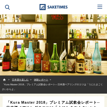
SAKETIMES
日本酒を楽しむ
体験レポート
「Kura Master 2018」プレミアム試飲会レポート─ 日本酒ペアリングのコツは「うにたまごく
さいからよ」
「Kura Master 2018」プレミアム試飲会レポート─