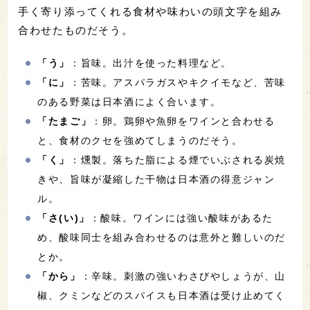
手く寄り添ってくれる食材や味わいの頭文字を組み
合わせたものだそう。
「う」
：旨味。出汁を使った料理など。
「に」
：苦味。アスパラガスやキクイモなど、苦味
のある野菜は日本酒によく合います。
「たまご」
：卵。鶏卵や魚卵をワインと合わせる
と、食材のクセを強めてしまうのだそう。
「く」
：燻製。落ちた脂による煙でいぶされる炭焼
きや、旨味が凝縮した干物は日本酒の得意ジャン
ル。
「さ(い)」
：酸味。ワインには強い酸味があるた
め、酸味同士を組み合わせるのは意外と難しいのだ
とか。
「から」
：辛味。刺激の強いわさびやしょうが、山
椒、クミンなどのスパイスも日本酒は受け止めてく