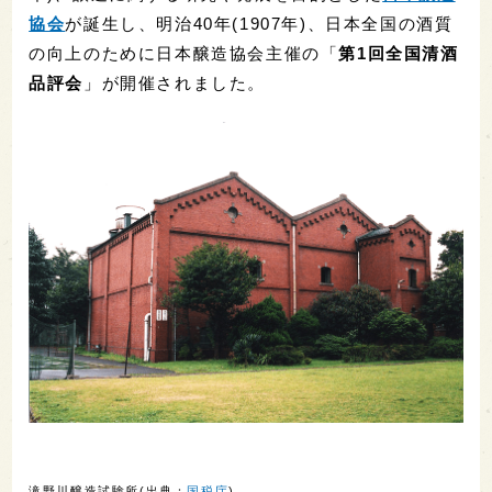
協会
が誕生し、明治40年(1907年)、日本全国の酒質
の向上のために日本醸造協会主催の「
第1回全国清酒
品評会
」が開催されました。
滝野川醸造試験所(出典：
国税庁
)