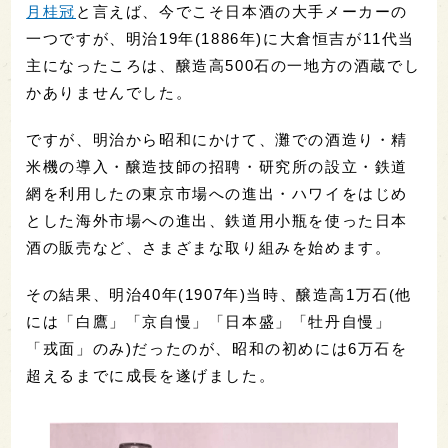
月桂冠
と言えば、今でこそ日本酒の大手メーカーの
一つですが、明治19年(1886年)に大倉恒吉が11代当
主になったころは、醸造高500石の一地方の酒蔵でし
かありませんでした。
ですが、明治から昭和にかけて、灘での酒造り・精
米機の導入・醸造技師の招聘・研究所の設立・鉄道
網を利用したの東京市場への進出・ハワイをはじめ
とした海外市場への進出、鉄道用小瓶を使った日本
酒の販売など、さまざまな取り組みを始めます。
その結果、明治40年(1907年)当時、醸造高1万石(他
には「白鷹」「京自慢」「日本盛」「牡丹自慢」
「戎面」のみ)だったのが、昭和の初めには6万石を
超えるまでに成長を遂げました。