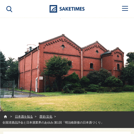
SAKETIMES
日本酒を知る
歴史/文化
全国清酒品評会と日本酒業界のあゆみ:第1回「明治維新後の日本酒づくり」