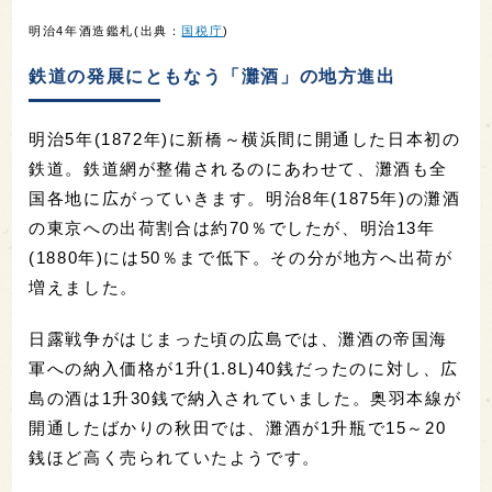
明治4年酒造鑑札(出典：
国税庁
)
鉄道の発展にともなう「灘酒」の地方進出
明治5年(1872年)に新橋～横浜間に開通した日本初の
鉄道。鉄道網が整備されるのにあわせて、灘酒も全
国各地に広がっていきます。明治8年(1875年)の灘酒
の東京への出荷割合は約70％でしたが、明治13年
(1880年)には50％まで低下。その分が地方へ出荷が
増えました。
日露戦争がはじまった頃の広島では、灘酒の帝国海
軍への納入価格が1升(1.8L)40銭だったのに対し、広
島の酒は1升30銭で納入されていました。奥羽本線が
開通したばかりの秋田では、灘酒が1升瓶で15～20
銭ほど高く売られていたようです。