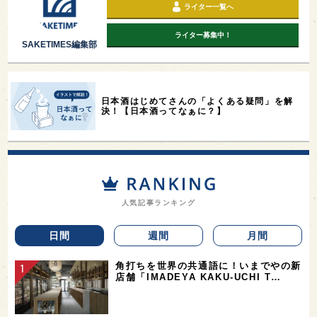
ライター一覧へ
ライター募集中！
SAKETIMES編集部
日本酒はじめてさんの「よくある疑問」を解
決！【日本酒ってなぁに？】
人気記事ランキング
日間
週間
月間
角打ちを世界の共通語に！いまでやの新
店舗「IMADEYA KAKU-UCHI T…