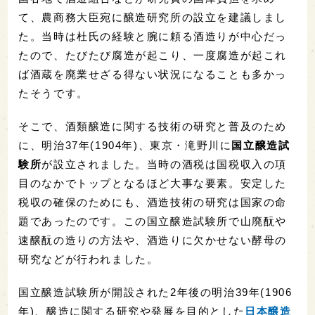
て、農商務大臣宛に醸造研究所の設立を建議しまし
た。当時は杜氏の経験と腕に頼る酒造りが中心だっ
たので、たびたび腐造が起こり、一度腐造が起これ
ば酒蔵を廃業せざる得ない状況になることも多かっ
たそうです。
そこで、酒類醸造に関する技術の研究と普及のため
に、明治37年(1904年)、東京・滝野川に
国立醸造試
験所
が設立されました。当時の酒税は国税収入の項
目のなかでトップとなるほど大事な要素。安定した
税収の確保のためにも、酒造技術の研究は国家の命
題であったのです。この国立醸造試験所で山廃酛や
速醸酛の造りの方法や、酒造りに欠かせない酵母の
研究などが行われました。
国立醸造試験所が開設された2年後の明治39年(1906
年)、醸造に関する研究や発展を目的とした
日本醸造