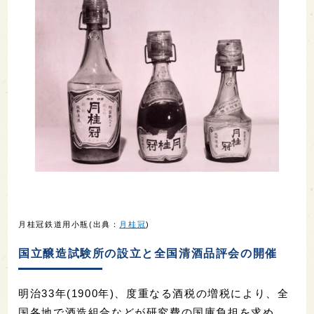
月桂冠鉄道用小瓶(出典：
月桂冠
)
国立醸造試験所の設立と全国清酒品評会の開催
明治33年(1900年)、度重なる酒税の増税により、全
国各地で酒造組合などが研究費の国庫負担を求め