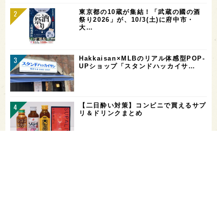
東京都の10蔵が集結！「武蔵の國の酒
祭り2026」が、10/3(土)に府中市・
大…
Hakkaisan×MLBのリアル体感型POP-
UPショップ「スタンドハッカイサ…
【二日酔い対策】コンビニで買えるサプ
リ＆ドリンクまとめ
お酒を飲める体質かどうかをチェックす
る「アルコールパッチテスト」─【専門
用語を知…