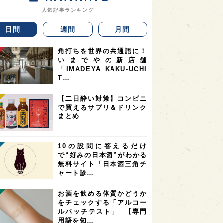
人気記事ランキング
日間
週間
月間
角打ちを世界の共通語に！
いまでやの新店舗
「IMADEYA KAKU-UCHI
T…
【二日酔い対策】コンビニ
で買えるサプリ＆ドリンク
まとめ
10の設問に答えるだけ
で“好みの日本酒”がわかる
無料サイト「日本酒三角チ
ャート診…
お酒を飲める体質かどうか
をチェックする「アルコー
ルパッチテスト」─【専門
用語を知…