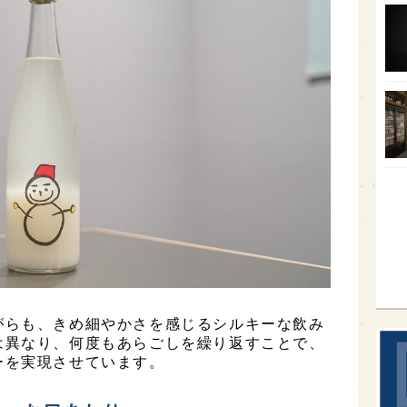
オー
SA
香川
全蔵
群馬
イギ
歌舞
sak
がらも、きめ細やかさを感じるシルキーな飲み
は異なり、何度もあらごしを繰り返すことで、
ーを実現させています。