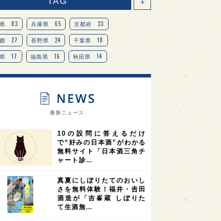
TAG
＋
83
65
33
県
兵庫県
京都府
27
24
18
都
長野県
千葉県
17
16
14
県
福島県
秋田県
14
14
13
県
宮城県
岐阜県
13
12
11
道
茨城県
栃木県
9
9
ニオンリーダーの視点
埼玉県
最新ニュース
8
7
7
県
山梨県
ヨーロッパ
10の設問に答えるだけ
7
7
7
6
県
奈良県
滋賀県
和歌山県
で“好みの日本酒”がわかる
無料サイト「日本酒三角チ
6
6
5
5
県
フランス
高知県
島根県
ャート診…
5
5
5
4
E100
佐賀県
岡山県
岩手県
真夏にしぼりたてのおいし
4
4
4
県
アメリカ
神奈川県
さを無料体験！福井・𠮷田
酒造が「吉峯蔵 しぼりた
4
3
3
3
県
三重県
大阪府
青森県
て生酒無…
3
3
3
2
県
スペイン
香港
福井県