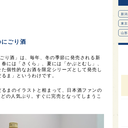
新潟
東京
山形
のにごり酒
愛知
北海
にごり酒」は、毎年、冬の季節に発売される新
オピ
、春には「さくら」、夏には「かぶとむし」、
せた個性的なお酒を限定シリーズとして発売し
広島
だるま」というわけです。
石川
だるまのイラストと相まって、日本酒ファンの
富山
ほどの人気ぶり。すぐに完売となってしまうこ
SAK
山口
大分
福岡