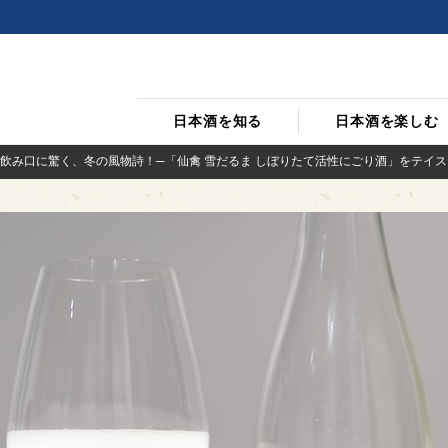
日本酒を知る
日本酒を楽しむ
飲み口に驚く、冬の風物詩！─「仙禽 雪だるま しぼりたて活性にごり酒」をテイスティ