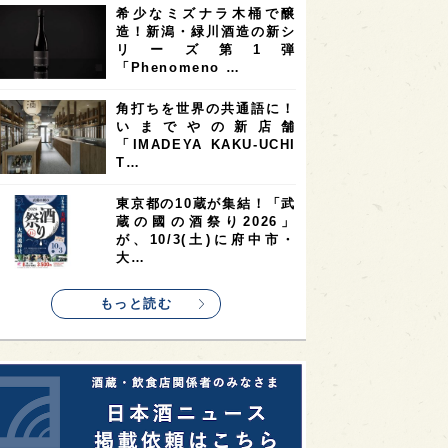
希少なミズナラ木桶で醸
2
2
2
造！新潟・緑川酒造の新シ
ストラリア
台湾
アジア
リーズ第1弾
2
1
1
KEの時代を生きる
静岡県
長崎県
「Phenomeno …
1
1
1
県
現役蔵人
愛媛県
角打ちを世界の共通語に！
いまでやの新店舗
1
1
1
めぐり
シンガポール
カナダ
「IMADEYA KAKU-UCHI
1
1
1
1
T…
県
熊本県
徳島県
北米
1
1
1
リス
ノルウェー
新宿区
東京都の10蔵が集結！「武
蔵の國の酒祭り2026」
1
1
1
伎町
沖縄県
鳥取県
が、10/3(土)に府中市・
大…
1
etimes_image_4
もっと読む