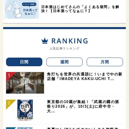
日本酒はじめてさんの「よくある疑問」を解
決！【日本酒ってなぁに？】
人気記事ランキング
日間
週間
月間
角打ちを世界の共通語に！いまでやの新
店舗「IMADEYA KAKU-UCHI T…
東京都の10蔵が集結！「武蔵の國の酒
祭り2026」が、10/3(土)に府中市・
大…