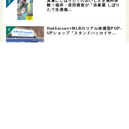
真夏にしぼりたてのおいしさを無料体
験！福井・𠮷田酒造が「吉峯蔵 しぼり
たて生酒無…
Hakkaisan×MLBのリアル体感型POP-
UPショップ「スタンドハッカイサ…
【二日酔い対策】コンビニで買えるサプ
リ＆ドリンクまとめ