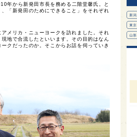
010年から新発田市長を務める二階堂馨氏。と
り、「新発田のためにできること」をそれぞれ
新潟
東京
にアメリカ・ニューヨークを訪れました。それ
山形
、現地で合流したといいます。その目的はなん
ヨークだったのか。そこからお話を伺っていき
愛知
北海
オピ
広島
石川
富山
SAK
山口
大分
福岡