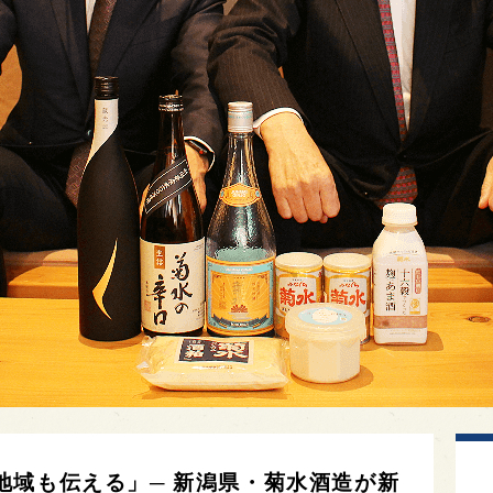
地域も伝える」─ 新潟県・菊水酒造が新