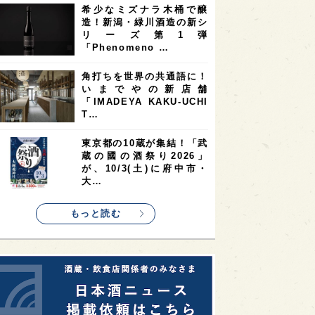
希少なミズナラ木桶で醸
2
2
2
造！新潟・緑川酒造の新シ
ストラリア
台湾
アジア
リーズ第1弾
2
1
1
KEの時代を生きる
静岡県
長崎県
「Phenomeno …
1
1
1
県
現役蔵人
愛媛県
角打ちを世界の共通語に！
いまでやの新店舗
1
1
1
めぐり
シンガポール
カナダ
「IMADEYA KAKU-UCHI
1
1
1
1
T…
県
熊本県
徳島県
北米
1
1
1
リス
ノルウェー
新宿区
東京都の10蔵が集結！「武
蔵の國の酒祭り2026」
1
1
1
伎町
沖縄県
鳥取県
が、10/3(土)に府中市・
大…
1
etimes_image_4
もっと読む