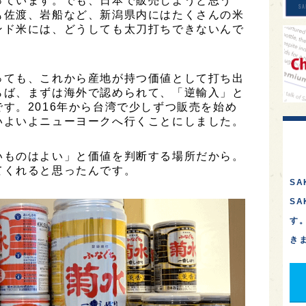
っています。でも、日本で販売しようと思う
も佐渡、岩船など、新潟県内にはたくさんの米
ンド米には、どうしても太刀打ちできないんで
っても、これから産地が持つ価値として打ち出
らば、まずは海外で認められて、「逆輸入」と
す。2016年から台湾で少しずつ販売を始め
いよいよニューヨークへ行くことにしました。
いものはよい」と価値を判断する場所だから。
てくれると思ったんです。
SA
S
す
き