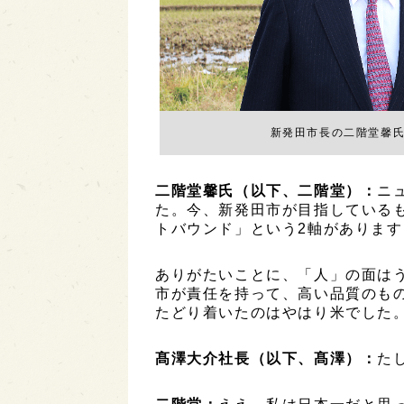
新発田市長の二階堂馨氏
二階堂馨氏（以下、二階堂）：
ニ
た。今、新発田市が目指している
トバウンド」という2軸があります
ありがたいことに、「人」の面は
市が責任を持って、高い品質のも
たどり着いたのはやはり米でした
髙澤大介社長（以下、髙澤）：
た