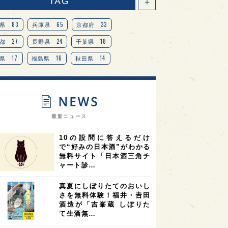
TAG
＋
83
65
33
県
兵庫県
京都府
27
24
18
都
長野県
千葉県
17
16
14
県
福島県
秋田県
14
14
13
県
宮城県
岐阜県
13
12
11
道
茨城県
栃木県
9
9
ニオンリーダーの視点
埼玉県
最新ニュース
8
7
7
県
山梨県
ヨーロッパ
10の設問に答えるだけ
7
7
7
6
県
奈良県
滋賀県
和歌山県
で“好みの日本酒”がわかる
無料サイト「日本酒三角チ
6
6
5
5
県
フランス
高知県
島根県
ャート診…
5
5
5
4
E100
佐賀県
岡山県
岩手県
真夏にしぼりたてのおいし
4
4
4
県
アメリカ
神奈川県
さを無料体験！福井・𠮷田
酒造が「吉峯蔵 しぼりた
4
3
3
3
県
三重県
大阪府
青森県
て生酒無…
3
3
3
2
県
スペイン
香港
福井県