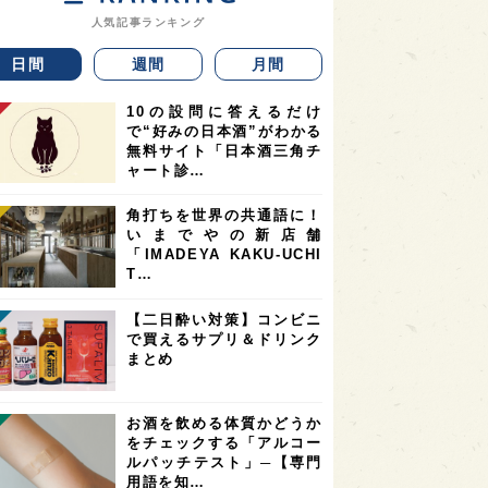
人気記事ランキング
日間
週間
月間
10の設問に答えるだけ
で“好みの日本酒”がわかる
無料サイト「日本酒三角チ
ャート診…
角打ちを世界の共通語に！
いまでやの新店舗
「IMADEYA KAKU-UCHI
T…
【二日酔い対策】コンビニ
で買えるサプリ＆ドリンク
まとめ
お酒を飲める体質かどうか
をチェックする「アルコー
ルパッチテスト」─【専門
用語を知…