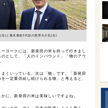
オー
SA
香川
全蔵
(左)と菊水酒造5代目の髙澤大介氏(右)
群馬
イギ
ューヨークには、新発田の米を持って行きまし
歌舞
ものとして、「人のインバウンド」「物のアウ
。
sak
うまくいっている。次は「物」です。「新発田
のを一定量供給し続けられる物」と考えると、
。
しかに、新発田の米は美味しいですよね。