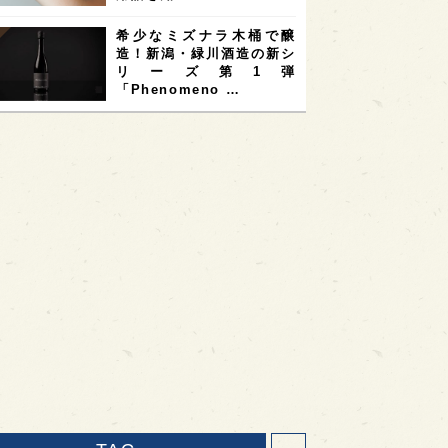
希少なミズナラ木桶で醸
造！新潟・緑川酒造の新シ
リーズ第1弾
「Phenomeno …