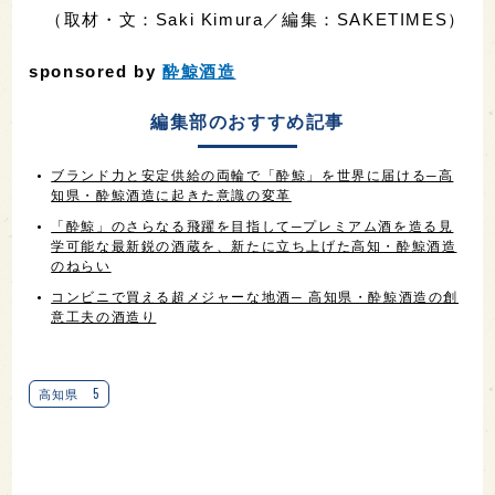
（取材・文：Saki Kimura／編集：SAKETIMES）
sponsored by
酔鯨酒造
編集部のおすすめ記事
ブランド力と安定供給の両輪で「酔鯨」を世界に届ける─高
知県・酔鯨酒造に起きた意識の変革
「酔鯨」のさらなる飛躍を目指して─プレミアム酒を造る見
学可能な最新鋭の酒蔵を、新たに立ち上げた高知・酔鯨酒造
のねらい
コンビニで買える超メジャーな地酒─ 高知県・酔鯨酒造の創
意工夫の酒造り
5
高知県