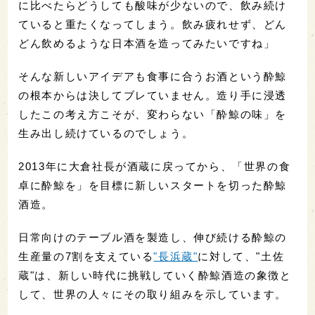
に比べたらどうしても酸味が少ないので、飲み続け
ていると重たくなってしまう。飲み疲れせず、どん
どん飲めるような日本酒を造ってみたいですね」
そんな新しいアイデアも食事に合うお酒という酔鯨
の根本からは決してブレていません。造り手に浸透
したこの考え方こそが、変わらない「酔鯨の味」を
生み出し続けているのでしょう。
2013年に大倉社長が酒蔵に戻ってから、「世界の食
卓に酔鯨を」を目標に新しいスタートを切った酔鯨
酒造。
日常向けのテーブル酒を製造し、伸び続ける酔鯨の
生産量の7割を支えている
"長浜蔵"
に対して、"土佐
蔵"は、新しい時代に挑戦していく酔鯨酒造の象徴と
して、世界の人々にその取り組みを示しています。