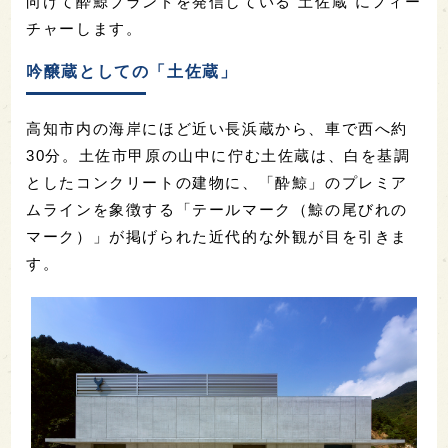
向けて酔鯨ブランドを発信している"土佐蔵"にフィー
チャーします。
吟醸蔵としての「土佐蔵」
高知市内の海岸にほど近い長浜蔵から、車で西へ約
30分。土佐市甲原の山中に佇む土佐蔵は、白を基調
としたコンクリートの建物に、「酔鯨」のプレミア
ムラインを象徴する「テールマーク（鯨の尾びれの
マーク）」が掲げられた近代的な外観が目を引きま
す。