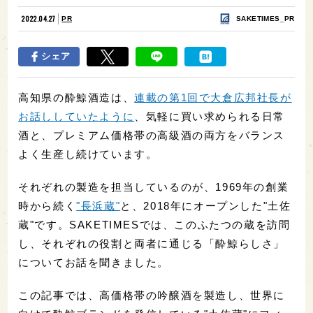
2022.04.27
PR
SAKETIMES_PR
シェア
高知県の酔鯨酒造は、
連載の第1回で大倉広邦社長が
お話ししていたように
、気軽に買い求められる日常
酒と、プレミアム価格帯の高級酒の両方をバランス
よく生産し続けています。
それぞれの製造を担当しているのが、1969年の創業
時から続く
"長浜蔵"
と、2018年にオープンした"土佐
蔵"です。SAKETIMESでは、このふたつの蔵を訪問
し、それぞれの役割と両者に通じる「酔鯨らしさ」
についてお話を聞きました。
この記事では、高価格帯の吟醸酒を製造し、世界に