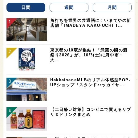
日間
週間
月間
角打ちを世界の共通語に！いまでやの新
店舗「IMADEYA KAKU-UCHI T…
東京都の10蔵が集結！「武蔵の國の酒
祭り2026」が、10/3(土)に府中市・
大…
Hakkaisan×MLBのリアル体感型POP-
UPショップ「スタンドハッカイサ…
【二日酔い対策】コンビニで買えるサプ
リ＆ドリンクまとめ