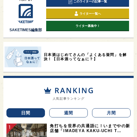
このライターの記事一覧
ライター一覧へ
ライター募集中！
SAKETIMES編集部
日本酒はじめてさんの「よくある疑問」を解
決！【日本酒ってなぁに？】
人気記事ランキング
日間
週間
月間
角打ちを世界の共通語に！いまでやの新
店舗「IMADEYA KAKU-UCHI T…