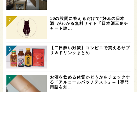
10の設問に答えるだけで“好みの日本
酒”がわかる無料サイト「日本酒三角チ
ャート診…
【二日酔い対策】コンビニで買えるサプ
リ＆ドリンクまとめ
お酒を飲める体質かどうかをチェックす
る「アルコールパッチテスト」─【専門
用語を知…
希少なミズナラ木桶で醸造！新潟・緑川
酒造の新シリーズ第1弾「Phenomeno
…