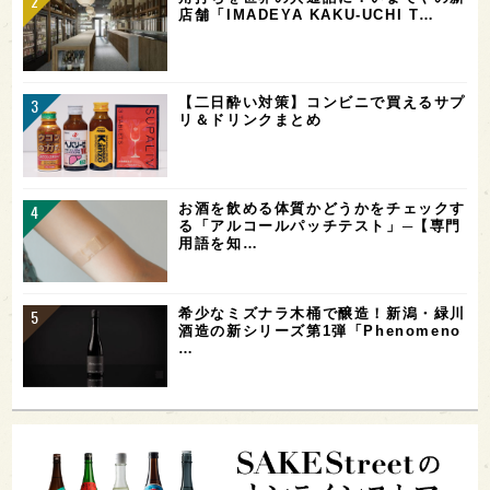
店舗「IMADEYA KAKU-UCHI T…
【二日酔い対策】コンビニで買えるサプ
リ＆ドリンクまとめ
お酒を飲める体質かどうかをチェックす
る「アルコールパッチテスト」─【専門
用語を知…
希少なミズナラ木桶で醸造！新潟・緑川
酒造の新シリーズ第1弾「Phenomeno
…