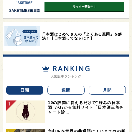
ライター募集中！
SAKETIMES編集部
日本酒はじめてさんの「よくある疑問」を解
決！【日本酒ってなぁに？】
人気記事ランキング
日間
週間
月間
10の設問に答えるだけで“好みの日本
酒”がわかる無料サイト「日本酒三角チ
ャート診…
角打ちを世界の共通語に！いまでやの新