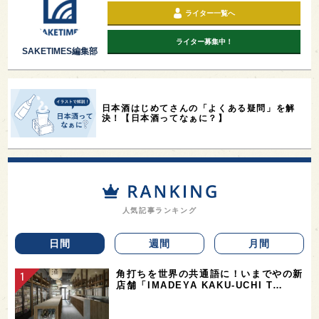
ライター一覧へ
ライター募集中！
SAKETIMES編集部
日本酒はじめてさんの「よくある疑問」を解
決！【日本酒ってなぁに？】
人気記事ランキング
日間
週間
月間
角打ちを世界の共通語に！いまでやの新
店舗「IMADEYA KAKU-UCHI T…