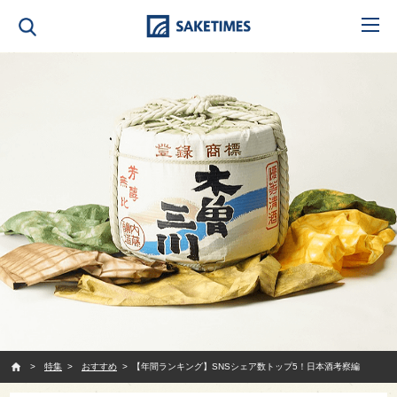
SAKETIMES
特集
おすすめ
【年間ランキング】SNSシェア数トップ5！日本酒考察編