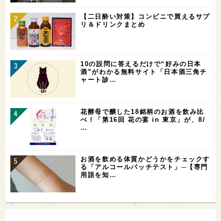
【二日酔い対策】コンビニで買えるサプ
リ＆ドリンクまとめ
10の設問に答えるだけで“好みの日本
酒”がわかる無料サイト「日本酒三角チ
ャート診…
花酵母で醸した18銘柄のお酒を飲み比
べ！「第16回 花の宴 in 東京」が、8/
…
お酒を飲める体質かどうかをチェックす
る「アルコールパッチテスト」─【専門
用語を知…