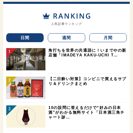
人気記事ランキング
日間
週間
月間
角打ちを世界の共通語に！いまでやの新
店舗「IMADEYA KAKU-UCHI T…
【二日酔い対策】コンビニで買えるサプ
リ＆ドリンクまとめ
10の設問に答えるだけで“好みの日本
酒”がわかる無料サイト「日本酒三角チ
ャート診…