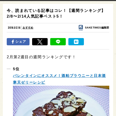
今、読まれている記事はコレ！【週間ランキング】
2/8〜2/14人気記事ベスト5！
2016.02.16
おすすめ
SAKETIMES編集部
シェア
2月第2週目の週間ランキングです！
5位
バレンタインにオススメ！酒粕ブラウニーと日本酒
寒天ゼリーレシピ