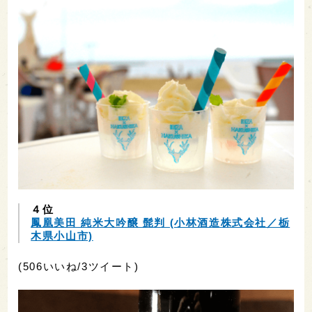
４位
鳳凰美田 純米大吟醸 髭判 (小林酒造株式会社／栃
木県小山市)
(506いいね/3ツイート)