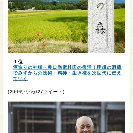
１位
酒造りの神様・農口尚彦杜氏の復活！理想の酒蔵
でみずからの技術・精神・生き様を次世代に伝え
ていく
(2006いいね/27ツイート)