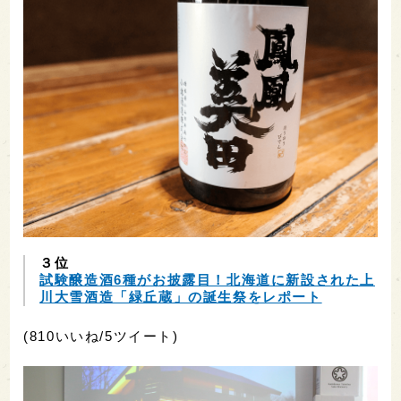
３位
試験醸造酒6種がお披露目！北海道に新設された上
川大雪酒造「緑丘蔵」の誕生祭をレポート
(810いいね/5ツイート)