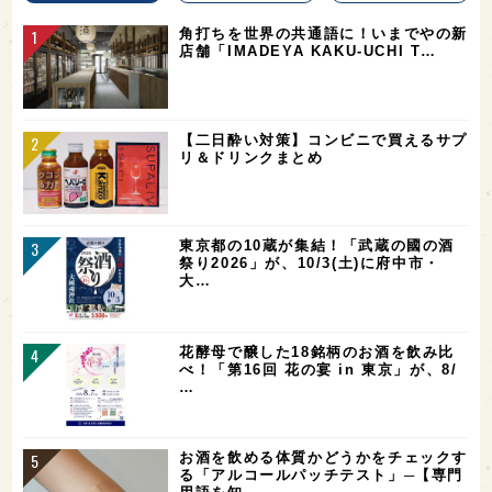
角打ちを世界の共通語に！いまでやの新
店舗「IMADEYA KAKU-UCHI T…
【二日酔い対策】コンビニで買えるサプ
リ＆ドリンクまとめ
東京都の10蔵が集結！「武蔵の國の酒
祭り2026」が、10/3(土)に府中市・
大…
花酵母で醸した18銘柄のお酒を飲み比
べ！「第16回 花の宴 in 東京」が、8/
…
お酒を飲める体質かどうかをチェックす
る「アルコールパッチテスト」─【専門