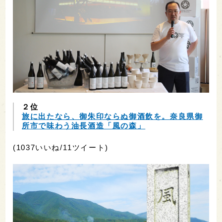
２位
旅に出たなら、御朱印ならぬ御酒飲を。奈良県御
所市で味わう油長酒造「風の森」
(1037いいね/11ツイート)