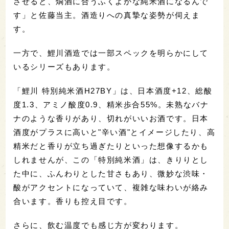
させると、燗酒に合うふくよかな純米酒になるんで
す」と佐藤当主。酒造りへの真摯な姿勢が伺えま
す。
一方で、鯉川酒造では一部スペックを明らかにして
いるシリーズもあります。
「鯉川 特別純米酒H27BY」は、日本酒度+12、総酸
度1.3、アミノ酸度0.9、精米歩合55%。未熟なバナ
ナのような香りがあり、切れがいいお酒です。日本
酒度がプラスに高いと"辛い酒"とイメージしたり、高
精米だと香りが立ち過ぎたりといった想像するかも
しれませんが、この「特別純米酒」は、きりりとし
た中に、ふんわりとした甘さもあり、微妙な渋味・
酸がアクセントになっていて、複雑な味わいが絡み
合います。香りも控え目です。
さらに、飲む温度でも感じ方が変わります。