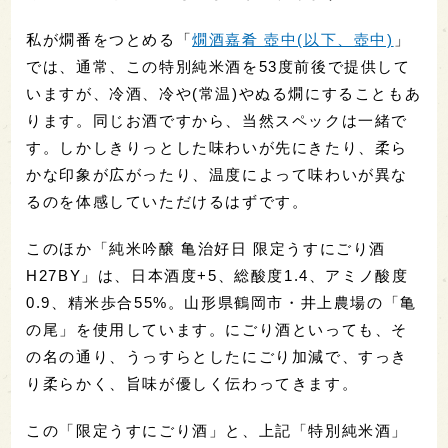
私が燗番をつとめる「
燗酒嘉肴 壺中(以下、壺中)
」
では、通常、この特別純米酒を53度前後で提供して
いますが、冷酒、冷や(常温)やぬる燗にすることもあ
ります。同じお酒ですから、当然スペックは一緒で
す。しかしきりっとした味わいが先にきたり、柔ら
かな印象が広がったり、温度によって味わいが異な
るのを体感していただけるはずです。
このほか「純米吟醸 亀治好日 限定うすにごり酒
H27BY」は、日本酒度+5、総酸度1.4、アミノ酸度
0.9、精米歩合55%。山形県鶴岡市・井上農場の「亀
の尾」を使用しています。にごり酒といっても、そ
の名の通り、うっすらとしたにごり加減で、すっき
り柔らかく、旨味が優しく伝わってきます。
この「限定うすにごり酒」と、上記「特別純米酒」