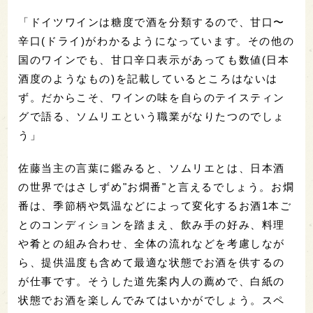
「ドイツワインは糖度で酒を分類するので、甘口〜
辛口(ドライ)がわかるようになっています。その他の
国のワインでも、甘口辛口表示があっても数値(日本
酒度のようなもの)を記載しているところはないは
ず。だからこそ、ワインの味を自らのテイスティン
グで語る、ソムリエという職業がなりたつのでしょ
う」
佐藤当主の言葉に鑑みると、ソムリエとは、日本酒
の世界ではさしずめ"お燗番"と言えるでしょう。お燗
番は、季節柄や気温などによって変化するお酒1本ご
とのコンディションを踏まえ、飲み手の好み、料理
や肴との組み合わせ、全体の流れなどを考慮しなが
ら、提供温度も含めて最適な状態でお酒を供するの
が仕事です。そうした道先案内人の薦めで、白紙の
状態でお酒を楽しんでみてはいかがでしょう。スペ