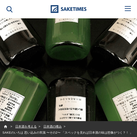
SAKETIMES
日本酒を考える
日本酒の嗜み
SAKEのいろは 思い込みの常識 〜その2〜 「スペックを見れば日本酒の味は想像がつく？！ 」