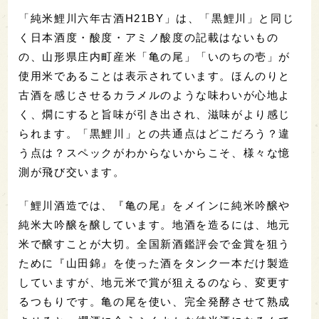
「純米鯉川六年古酒H21BY」は、「黒鯉川」と同じ
く日本酒度・酸度・アミノ酸度の記載はないもの
の、山形県庄内町産米「亀の尾」「いのちの壱」が
使用米であることは表示されています。ほんのりと
古酒を感じさせるカラメルのような味わいが心地よ
く、燗にすると旨味が引き出され、滋味がより感じ
られます。「黒鯉川」との共通点はどこだろう？違
う点は？スペックがわからないからこそ、様々な憶
測が飛び交います。
「鯉川酒造では、『亀の尾』をメインに純米吟醸や
純米大吟醸を醸しています。地酒を造るには、地元
米で醸すことが大切。全国新酒鑑評会で金賞を狙う
ために『山田錦』を使った酒をタンク一本だけ製造
していますが、地元米で賞が狙えるのなら、変更す
るつもりです。亀の尾を使い、完全発酵させて熟成