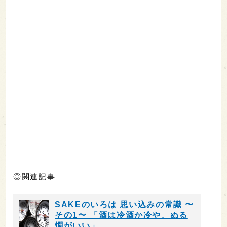
◎関連記事
SAKEのいろは 思い込みの常識 〜
その1〜 「酒は冷酒か冷や、ぬる
燗がいい」