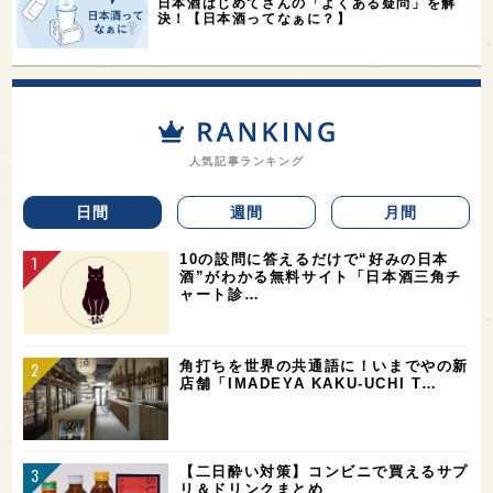
日本酒はじめてさんの「よくある疑問」を解
決！【日本酒ってなぁに？】
人気記事ランキング
日間
週間
月間
10の設問に答えるだけで“好みの日本
酒”がわかる無料サイト「日本酒三角チ
ャート診…
角打ちを世界の共通語に！いまでやの新
店舗「IMADEYA KAKU-UCHI T…
【二日酔い対策】コンビニで買えるサプ
リ＆ドリンクまとめ