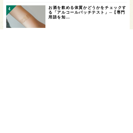
お酒を飲める体質かどうかをチェックす
る「アルコールパッチテスト」─【専門
用語を知…
花酵母で醸した18銘柄のお酒を飲み比
べ！「第16回 花の宴 in 東京」が、8/
…