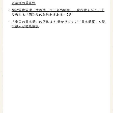
と蒸米の重要性
麹の温度管理、放冷機、ホースの締結......現役蔵人がこっそ
り教える「酒造りの失敗あるある」5選
「辛口の日本酒」の正体は？ 分かりにくい「日本酒度」を現
役蔵人が徹底解説