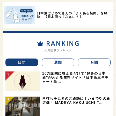
日本酒はじめてさんの「よくある疑問」を解
決！【日本酒ってなぁに？】
人気記事ランキング
日間
週間
月間
10の設問に答えるだけで“好みの日本
酒”がわかる無料サイト「日本酒三角チ
ャート診…
角打ちを世界の共通語に！いまでやの新
店舗「IMADEYA KAKU-UCHI T…