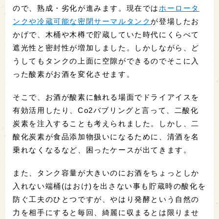
ので、熟成・劣化が進みます。現在では
ホーロータ
ンクや冷蔵可能な密閉サーマルタンク
が登場したお
かげで、木桶や木樽で貯蔵していた時代にくらべて
遮光性と密封性が増加しました。しかしながら、ど
うしてもタンクの上面に空隙ができるのでそこに入
った酸素がお酒を変化させます。
そこで、お酒が酸素に触れる場面でドライアイスを
有効活用したり、Co2バブリングと言って、二酸化
炭素を注入することも考えられました。しかし、二
酸化炭素が食品添加物扱いになるために、清酒を名
乗れなくなるなど、困ったケースが出てきます。
また、タンク容量が大きいのにお酒をちょっとしか
入れない端桶(はおけ)を出さない事も貯蔵時の酸化を
防ぐ工夫のひとつですが、やはり発酵という自然の
力を相手にすると毎回、綺麗に収まるとは限りませ