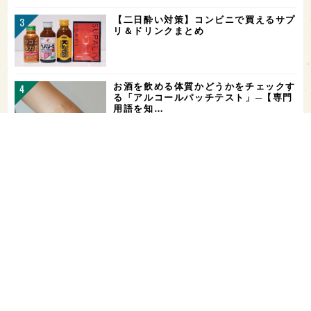
【二日酔い対策】コンビニで買えるサプ
リ＆ドリンクまとめ
お酒を飲める体質かどうかをチェックす
る「アルコールパッチテスト」─【専門
用語を知…
希少なミズナラ木桶で醸造！新潟・緑川
酒造の新シリーズ第1弾「Phenomeno
…