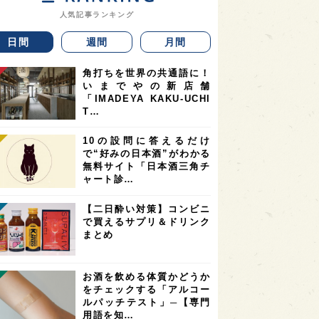
人気記事ランキング
日間
週間
月間
角打ちを世界の共通語に！
いまでやの新店舗
「IMADEYA KAKU-UCHI
T…
10の設問に答えるだけ
で“好みの日本酒”がわかる
無料サイト「日本酒三角チ
ャート診…
【二日酔い対策】コンビニ
で買えるサプリ＆ドリンク
まとめ
お酒を飲める体質かどうか
をチェックする「アルコー
ルパッチテスト」─【専門
用語を知…