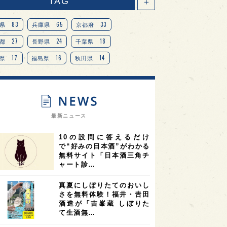
TAG
＋
83
65
33
県
兵庫県
京都府
27
24
18
都
長野県
千葉県
17
16
14
県
福島県
秋田県
14
14
13
県
宮城県
岐阜県
13
12
11
道
茨城県
栃木県
9
9
ニオンリーダーの視点
埼玉県
最新ニュース
8
7
7
県
山梨県
ヨーロッパ
10の設問に答えるだけ
7
7
7
6
県
奈良県
滋賀県
和歌山県
で“好みの日本酒”がわかる
無料サイト「日本酒三角チ
6
6
5
5
県
フランス
高知県
島根県
ャート診…
5
5
5
4
E100
佐賀県
岡山県
岩手県
真夏にしぼりたてのおいし
4
4
4
県
アメリカ
神奈川県
さを無料体験！福井・𠮷田
酒造が「吉峯蔵 しぼりた
4
3
3
3
県
三重県
大阪府
青森県
て生酒無…
3
3
3
2
県
スペイン
香港
福井県