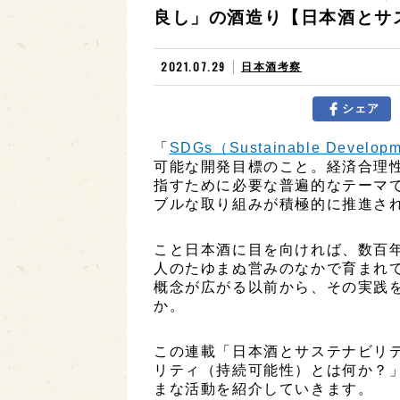
良し」の酒造り【日本酒とサ
2021.07.29
日本酒考察
シェア
「
SDGs（Sustainable Developm
可能な開発目標のこと。経済合理
指すために必要な普遍的なテーマ
ブルな取り組みが積極的に推進さ
こと日本酒に目を向ければ、数百
人のたゆまぬ営みのなかで育まれ
概念が広がる以前から、その実践
か。
この連載「日本酒とサステナビリ
リティ（持続可能性）とは何か？
まな活動を紹介していきます。