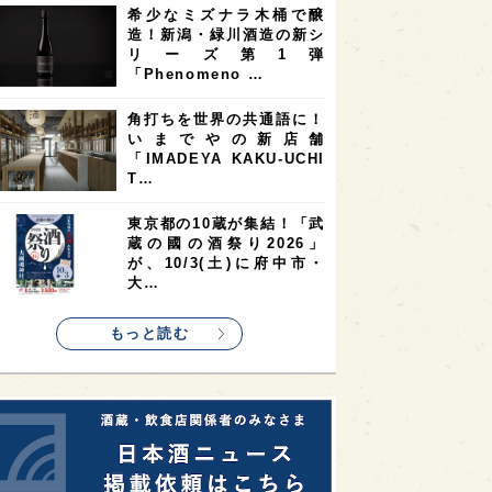
希少なミズナラ木桶で醸
2
2
2
造！新潟・緑川酒造の新シ
ストラリア
台湾
アジア
リーズ第1弾
2
1
1
KEの時代を生きる
静岡県
長崎県
「Phenomeno …
1
1
1
県
現役蔵人
愛媛県
角打ちを世界の共通語に！
いまでやの新店舗
1
1
1
めぐり
シンガポール
カナダ
「IMADEYA KAKU-UCHI
1
1
1
1
T…
県
熊本県
徳島県
北米
1
1
1
リス
ノルウェー
新宿区
東京都の10蔵が集結！「武
蔵の國の酒祭り2026」
1
1
1
伎町
沖縄県
鳥取県
が、10/3(土)に府中市・
大…
1
etimes_image_4
もっと読む