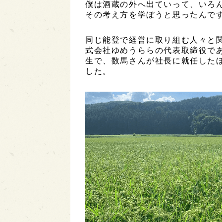
僕は酒蔵の外へ出ていって、いろ
その考え方を学ぼうと思ったんで
同じ能登で経営に取り組む人々と
式会社ゆめうららの代表取締役で
生で、数馬さんが社長に就任した
した。