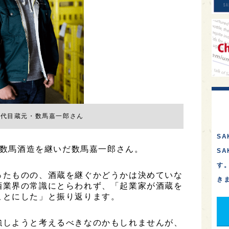
5代目蔵元・数馬嘉一郎さん
SA
ある数馬酒造を継いだ数馬嘉一郎さん。
S
す
ったものの、酒蔵を継ぐかどうかは決めていな
き
酒業界の常識にとらわれず、「起業家が酒蔵を
ことにした」と振り返ります。
強しようと考えるべきなのかもしれませんが、