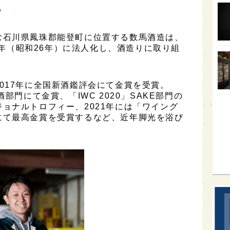
る
オー
SA
む石川県鳳珠郡能登町に位置する数馬酒造は、
51年（昭和26年）に法人化し、酒造りに取り組
香川
全蔵
群馬
017年に全国新酒鑑評会にて金賞を受賞。
純米酒部門にて金賞、「IWC 2020」SAKE部門の
イギ
ョナルトロフィー、2021年には「ワイング
にて最高金賞を受賞するなど、近年脚光を浴び
歌舞
sak