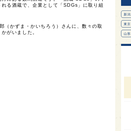
れる酒蔵で、企業として「SDGs」に取り組
新潟
東京
一郎（かずま・かいちろう）さんに、数々の取
うかがいました。
山形
愛知
北海
オピ
広島
石川
富山
SAK
山口
大分
福岡