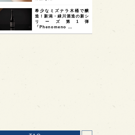
希少なミズナラ木桶で醸
造！新潟・緑川酒造の新シ
リーズ第1弾
「Phenomeno …