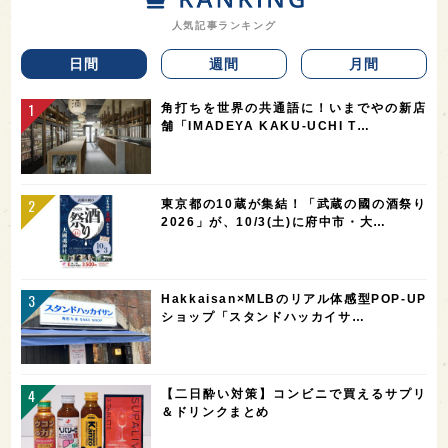
人気記事ランキング
日間
週間
月間
角打ちを世界の共通語に！いまでやの新店
舗「IMADEYA KAKU-UCHI T…
東京都の10蔵が集結！「武蔵の國の酒祭り
2026」が、10/3(土)に府中市・大…
Hakkaisan×MLBのリアル体感型POP-UP
ショップ「スタンドハッカイサ…
【二日酔い対策】コンビニで買えるサプリ
＆ドリンクまとめ