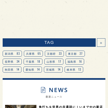
TAG
＋
83
65
33
27
新潟県
兵庫県
京都府
東京都
24
18
17
16
長野県
千葉県
山形県
福島県
14
14
14
13
秋田県
愛知県
宮城県
岐阜県
13
12
11
北海道
茨城県
栃木県
9
9
8
オピニオンリーダーの視点
埼玉県
広島県
7
7
7
7
山梨県
ヨーロッパ
石川県
奈良県
最新ニュース
7
6
6
6
滋賀県
和歌山県
富山県
フランス
角打ちを世界の共通語に！いまでやの新店