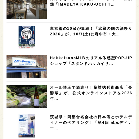
5
5
5
5
5
高知県
島根県
SAKE100
佐賀県
岡山県
舗「IMADEYA KAKU-UCHI T…
4
4
4
4
岩手県
山口県
アメリカ
神奈川県
4
3
3
3
3
大分県
三重県
大阪府
青森県
福岡県
東京都の10蔵が集結！「武蔵の國の酒祭り
3
3
2
2
スペイン
香港
福井県
オーストラリア
2026」が、10/3(土)に府中市・大…
2
2
2
1
台湾
アジア
SAKEの時代を生きる
静岡県
1
1
1
1
長崎県
香川県
現役蔵人
愛媛県
Hakkaisan×MLBのリアル体感型POP-UP
1
1
1
1
全蔵めぐり
シンガポール
カナダ
群馬県
ショップ「スタンドハッカイサ…
1
1
1
1
1
熊本県
徳島県
北米
イギリス
ノルウェー
1
1
1
1
新宿区
歌舞伎町
沖縄県
鳥取県
オール埼玉で酒造り！藤﨑摠兵衛商店「長
瀞蔵」が、公式オンラインストアを2026
1
saketimes_image_4
年…
茨城県・岡部合名会社の日本酒とホテルデ
ィナーのペアリング！「第4回 蔵元ディナ
ー…